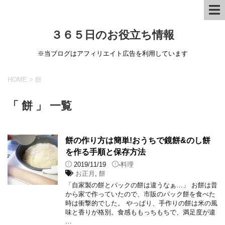
３６５日のお役立ち情報
※当ブログはアフィリエイト広告を利用しています
HOME
>
餅
「 餅 」 一覧
餅の作り方は簡単!おうちで鏡餅&のし餅
を作る手順と保存方法
2019/11/19
-
料理
お正月
,
餅
「自家製の餅とパックの餅は違うなぁ…」 お餅は昔
から家で作っていたので、市販のパック餅を食べた
時は衝撃的でした。 やっぱり、手作りの餅は米の風
味と香りが格別。食感ももっちもちで、満足度が違
…