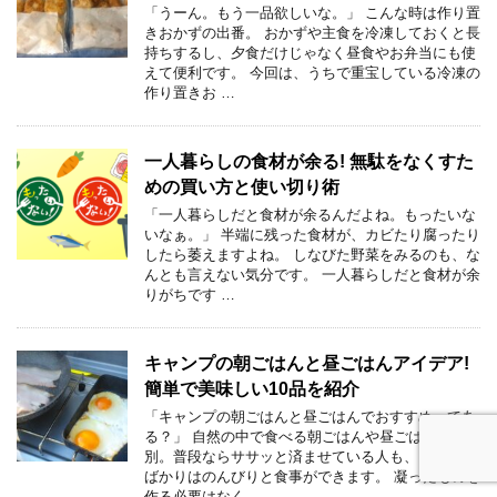
「うーん。もう一品欲しいな。」 こんな時は作り置
きおかずの出番。 おかずや主食を冷凍しておくと長
持ちするし、夕食だけじゃなく昼食やお弁当にも使
えて便利です。 今回は、うちで重宝している冷凍の
作り置きお …
一人暮らしの食材が余る! 無駄をなくすた
めの買い方と使い切り術
「一人暮らしだと食材が余るんだよね。もったいな
いなぁ。」 半端に残った食材が、カビたり腐ったり
したら萎えますよね。 しなびた野菜をみるのも、な
んとも言えない気分です。 一人暮らしだと食材が余
りがちです …
キャンプの朝ごはんと昼ごはんアイデア!
簡単で美味しい10品を紹介
「キャンプの朝ごはんと昼ごはんでおすすめってあ
る？」 自然の中で食べる朝ごはんや昼ごはんは格
別。普段ならササッと済ませている人も、このとき
ばかりはのんびりと食事ができます。 凝ったものを
作る必要はなく …