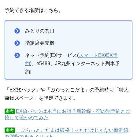
予約できる場所はこちら。
みどりの窓口
指定席券売機
ネット予約[EXサービス(
スマートEX
/
EX予
約
)、e5489、JR九州インターネット列車予
約]
「EX旅パック」や「ぷらっとこだま」の予約時も「特大
荷物スペース」を指定できます。
EX旅パックは本当にお得？新幹線・宿の別予約と比
参考
較して確かめてみた
「ぷらっとこだまは破格！それだけじゃない新幹線
参考
を満喫できるメリット