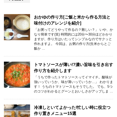
おかゆの作り方[ご飯と米から作る方法と
味付けのアレンジを紹介]
「お粥ってどうやって作るの？難しい？」 いや、か
なり簡単です(笑) 時間的には20分〜30分ほどかかり
ますが、作り方はいたってシンプルなのでサクッと
作れますよ。 今回は、お粥の作り方(生米からとご
飯か …
トマトソースが薄い!?濃い旨味を引き出す
作り方を紹介します
「うちで作ったトマトソースってイマイチ。酸味が
強いっていうか、味が薄いっていうか…」 わかりま
す！ うちのトマトソースもそうでした。 でも、5つ
のコツがわかるとグーンとおいしさがアップしま …
冷凍しといてよかった!忙しい時に役立つ
作り置きメニュー15選