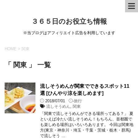
３６５日のお役立ち情報
※当ブログはアフィリエイト広告を利用しています
HOME
>
関東
「 関東 」 一覧
流しそうめんが関東でできるスポット11
選 [ひんやり涼を楽しめます]
2018/07/01
-
旅行
流しそうめん
,
関東
「関東で流しそうめんができる場所ってある？」 夏
といえば冷たい流しそうめん！もちろん、首都圏で
も楽しめる場所はいろいろあります。 今回は関東地
方(東京・神奈川・埼玉・千葉・茨城・栃木・群馬)
で流しそう …