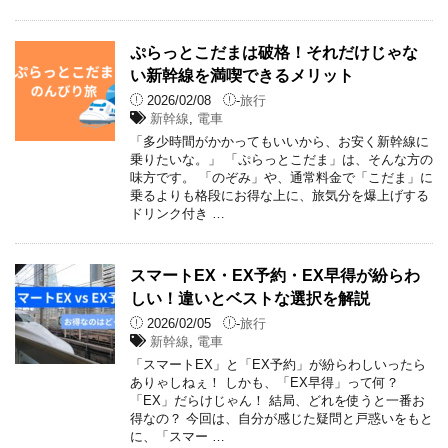
ぷらっとこだまは破格！それだけじゃな
い新幹線を満喫できるメリット
2026/02/08
-
旅行
新幹線
,
電車
「多少時間がかかってもいいから、お安く新幹線に
乗りたいな。」 「ぷらっとこだま」は、そんな方の
味方です。 「のぞみ」や、通常料金で「こだま」に
乗るよりも格段にお得な上に、旅気分を爆上げする
ドリンク付き …
スマートEX・EX予約・EX早得が紛らわ
しい！違いとベストな選択を解説
2026/02/05
-
旅行
新幹線
,
電車
「スマートEX」と「EX予約」が紛らわしいったら
ありゃしねぇ！ しかも、「EX早得」って何？
「EX」だらけじゃん！ 結局、どれを使うと一番お
得なの？ 今回は、自分が感じた疑問と戸惑いをもと
に、「スマー …