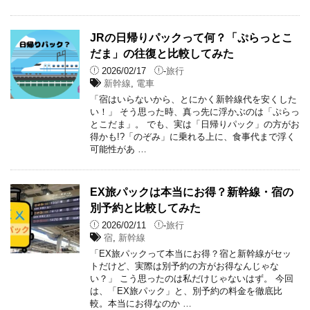
JRの日帰りパックって何？「ぷらっとこ
だま」の往復と比較してみた
2026/02/17
-
旅行
新幹線
,
電車
「宿はいらないから、とにかく新幹線代を安くした
い！」 そう思った時、真っ先に浮かぶのは「ぷらっ
とこだま」。 でも、実は「日帰りパック」の方がお
得かも!?「のぞみ」に乗れる上に、食事代まで浮く
可能性があ …
EX旅パックは本当にお得？新幹線・宿の
別予約と比較してみた
2026/02/11
-
旅行
宿
,
新幹線
「EX旅パックって本当にお得？宿と新幹線がセッ
トだけど、実際は別予約の方がお得なんじゃな
い？」 こう思ったのは私だけじゃないはず。 今回
は、「EX旅パック」と、別予約の料金を徹底比
較。本当にお得なのか …