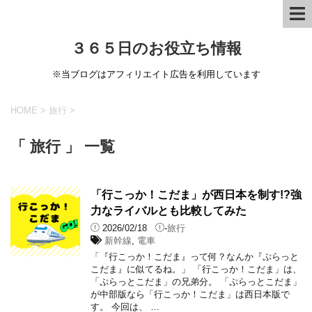
３６５日のお役立ち情報
※当ブログはアフィリエイト広告を利用しています
HOME
>
旅行
>
「 旅行 」 一覧
「行こっか！こだま」が西日本を制す!?強
力なライバルとも比較してみた
2026/02/18
-
旅行
新幹線
,
電車
「『行こっか！こだま』って何？なんか『ぷらっと
こだま』に似てるね。」 「行こっか！こだま」は、
「ぷらっとこだま」の兄弟分。 「ぷらっとこだま」
が中部版なら「行こっか！こだま」は西日本版で
す。 今回は、 …