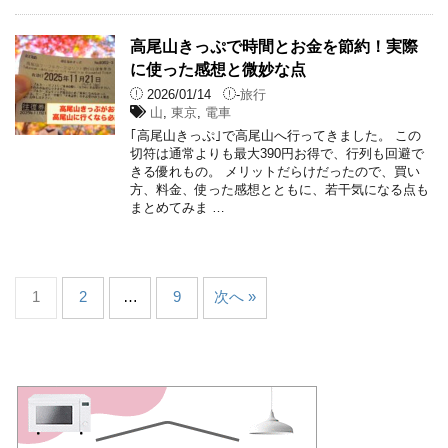
高尾山きっぷで時間とお金を節約！実際
に使った感想と微妙な点
2026/01/14
-
旅行
山
,
東京
,
電車
｢高尾山きっぷ｣で高尾山へ行ってきました。 この
切符は通常よりも最大390円お得で、行列も回避で
きる優れもの。 メリットだらけだったので、買い
方、料金、使った感想とともに、若干気になる点も
まとめてみま …
1
2
…
9
次へ »