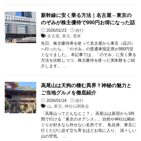
新幹線に安く乗る方法｜名古屋⇔東京の
のぞみが株主優待で990円お得になった話
2026/01/23
-
旅行
名古屋
,
東京
,
電車
先日、株主優待券を使って名古屋から東京（品川）
へ行ったら、「のぞみ」の普通車指定席が990円安
くなりました。 本記事では、「のぞみ」に安く乗る
方法を比較しつつ、株主優待を使った実体験をご紹
介します。 …
高尾山は天狗の棲む異界？神秘の魅力と
ご当地グルメを徹底紹介
2026/01/19
-
旅行
山
,
東京
,
神社仏閣教会
「高尾山ってどんなとこ？」 高尾山は新宿から1時
間で行ける「東京のオアシス」。自然や神社仏閣め
ぐりが好きなら外せない名所です。 私自身、東京に
行くたびに必ず立ち寄るほどお気に入り。 清々しい
山の空気、 …