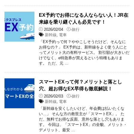
EX予約でお得になる人ならない人！JR在
来線を乗り継ぐ人も必見です！
2026/02/04
-
旅行
新幹線
,
電車
「EX予約って何？ややこしそうだけど、そんなに
お得なの？」 EX予約は、新幹線をよく使う人にと
ってメリット大の有料サービス。 割引額が大きいだ
けでなく、e特急券が買えるという特権もありま
す。 ただ、元 …
スマートEXって何？メリットと落とし
穴、超お得なEX早得も徹底解説！
2026/02/03
-
旅行
新幹線
,
電車
「新幹線を安くしたいけど、年会費は払いたくな
い…」 そんな方の救世主が「スマートEX」。 た
だ、無料でお得な反面、意外な落とし穴もありま
す。 今回は、「スマートEX」の全貌、メリット・
デメリット、最安 …