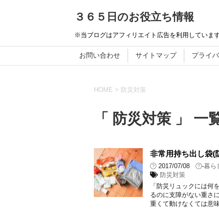
３６５日のお役立ち情報
※当ブログはアフィリエイト広告を利用していま
お問い合わせ
サイトマップ
プライバ
HOME
>
防災対策
「 防災対策 」 一
非常用持ち出し袋(
2017/07/08
-
暮ら
防災対策
「防災リュックには何を
るのに支障がない重さに
重くて動けなくては意味