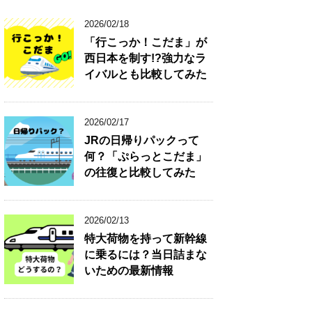
2026/02/18
「行こっか！こだま」が
西日本を制す!?強力なラ
イバルとも比較してみた
2026/02/17
JRの日帰りパックって
何？「ぷらっとこだま」
の往復と比較してみた
2026/02/13
特大荷物を持って新幹線
に乗るには？当日詰まな
いための最新情報