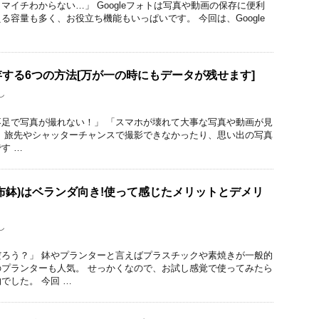
マイチわからない…」 Googleフォトは写真や動画の保存に便利
る容量も多く、お役立ち機能もいっぱいです。 今回は、Google
する6つの方法[万が一の時にもデータが残せます]
し
足で写真が撮れない！」 「スマホが壊れて大事な写真や動画が見
 旅先やシャッターチャンスで撮影できなかったり、思い出の写真
す …
布鉢)はベランダ向き!使って感じたメリットとデメリ
し
ろう？」 鉢やプランターと言えばプラスチックや素焼きが一般的
プランターも人気。 せっかくなので、お試し感覚で使ってみたら
でした。 今回 …