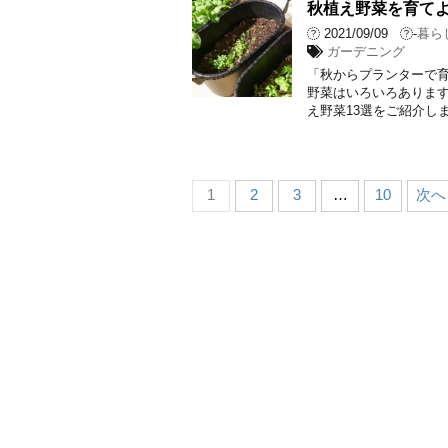
秋植え野菜を育てよ
2021/09/09
-
暮ら
ガーデニング
「秋からプランターで育
野菜はいろいろあります
え野菜13選をご紹介しま
1
2
3
…
10
次へ 