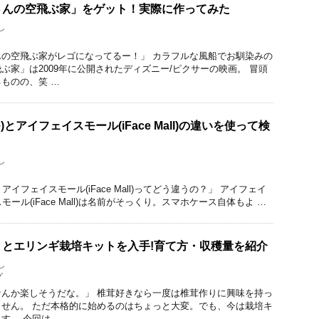
さんの空飛ぶ家」をゲット！実際に作ってみた
し
の空飛ぶ家がレゴになってるー！」 カラフルな風船でお馴染みの
ぶ家」は2009年に公開されたディズニー/ピクサーの映画。 冒頭
ものの、笑 …
e)とアイフェイスモール(iFace Mall)の違いを使って検
し
)とアイフェイスモール(iFace Mall)ってどう違うの？」 アイフェイ
イスモール(iFace Mall)は名前がそっくり。スマホケース自体もよ …
とエリンギ栽培キットを入手!育て方・収穫量を紹介
し
グ
んか楽しそうだな。」 椎茸好きなら一度は椎茸作りに興味を持っ
せん。 ただ本格的に始めるのはちょっと大変。でも、今は栽培キ
す。 今回は、 …