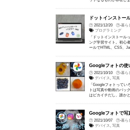
ドットインストー
2021/12/20
-
暮ら
プログラミング
「ドットインストールっ
ング学習サイト。初心者
ールでHTML、CSS、Jav
Googleフォトの
2021/10/10
-
暮ら
デバイス
,
写真
「Googleフォトって
トは写真や動画のバック
はピカイチだし、誰かと
Googleフォト
2021/10/07
-
暮ら
デバイス
,
写真