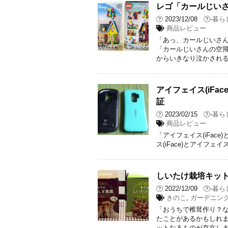
レゴ「カールじい
2023/12/08
-
暮ら
商品レビュー
「あっ、カールじいさん
「カールじいさんの空飛
からいきなり泣かされる
アイフェイス(iFac
証
2023/02/15
-
暮ら
商品レビュー
「アイフェイス(iFace
ス(iFace)とアイフェ
しいたけ栽培キット
2022/12/09
-
暮ら
きのこ
,
ガーデニン
「おうちで椎茸作り？な
たことがあるかもしれま
ットなるものが存在しま