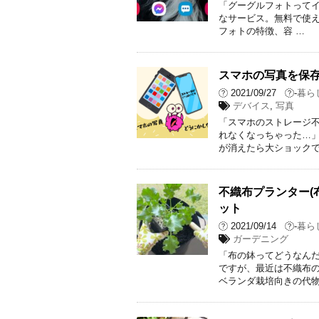
「グーグルフォトってイ
なサービス。無料で使え
フォトの特徴、容 …
スマホの写真を保存
2021/09/27
-
暮ら
デバイス
,
写真
「スマホのストレージ不
れなくなっちゃった…」
が消えたら大ショックで
不織布プランター(
ット
2021/09/14
-
暮ら
ガーデニング
「布の鉢ってどうなんだ
ですが、最近は不織布の
ベランダ栽培向きの代物