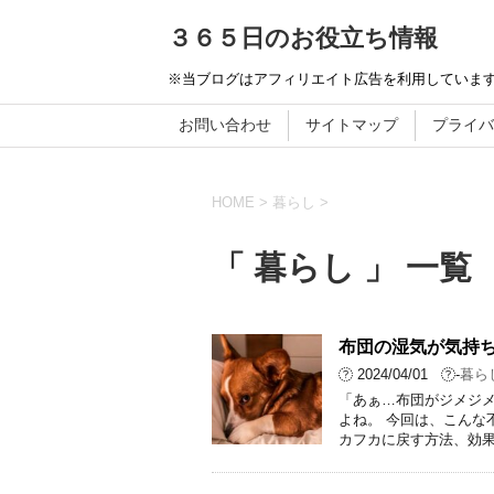
３６５日のお役立ち情報
※当ブログはアフィリエイト広告を利用していま
お問い合わせ
サイトマップ
プライバ
HOME
>
暮らし
>
「 暮らし 」 一覧
布団の湿気が気持ち
2024/04/01
-
暮ら
「あぁ…布団がジメジメ
よね。 今回は、こんな
カフカに戻す方法、効果