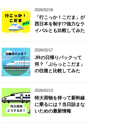
2026/02/18
「行こっか！こだま」が
西日本を制す!?強力なラ
イバルとも比較してみた
2026/02/17
JRの日帰りパックって
何？「ぷらっとこだま」
の往復と比較してみた
2026/02/13
特大荷物を持って新幹線
に乗るには？当日詰まな
いための最新情報