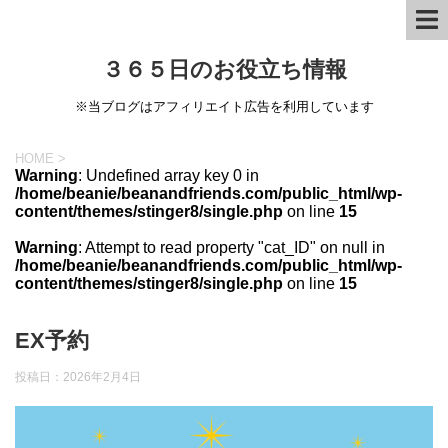
３６５日のお役立ち情報
※当ブログはアフィリエイト広告を利用しています
HOME
>
Warning
: Undefined array key 0 in
/home/beanie/beanandfriends.com/public_html/wp-
content/themes/stinger8/single.php
on line
15
Warning
: Attempt to read property "cat_ID" on null in
/home/beanie/beanandfriends.com/public_html/wp-
content/themes/stinger8/single.php
on line
15
EX予約
投稿日：
2026年2月4日