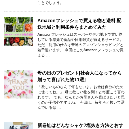
ことでしょう。 …
Amazonフレッシュで買える物と送料,配
送地域と利用条件をまとめてみた
Amazonフレッシュはスーパーやデパ地下で買い物
している感覚で食品や日用雑貨が買えるサービス。
ただ、利用の仕方は普通のアマゾンショッピングと
若干違います。 今回はこのAmazonフレッシュで買
える …
母の日のプレゼント[社会人になってから
贈って喜ばれた物11選]
「欲しいものなんて何もないよ。お金は自分のため
に使ってね。」 母に欲しい物を聞くと毎度こう言わ
れます。 でも、なんとかお母さんを喜ばせたいと思
うのが子供心ですよね。 今回は、毎年考え抜いて選
んでいる母 …
新巻鮭はどんなシャケ?塩抜き方法とおす