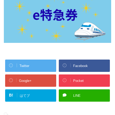
Twitter
Facebook
Google+
Pocket
B!
はてブ
LINE
-