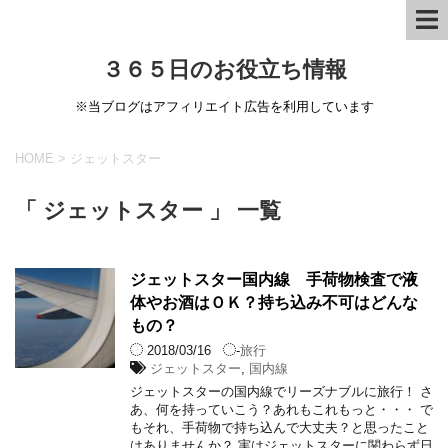
３６５日のお役立ち情報
※当ブログはアフィリエイト広告を利用しています
HOME
>
ジェットスター
「 ジェットスター 」 一覧
ジェットスター国内線 手荷物検査で液
体やお酒はＯＫ？持ち込み不可はどんな
もの？
2018/03/16
-
旅行
ジェットスター
,
国内線
ジェットスターの国内線でリーズナブルに旅行！ さ
あ、何を持っていこう？あれもこれもっと・・・ で
もそれ、手荷物で持ち込んで大丈夫？と思ったこと
はありませんか？ 実はジェットスターに関わらず日