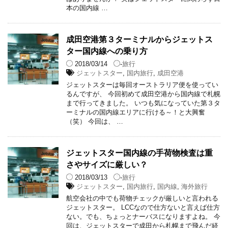
本の国内線 …
成田空港第３ターミナルからジェットス
ター国内線への乗り方
2018/03/14
-
旅行
ジェットスター
,
国内旅行
,
成田空港
ジェットスターは毎回オーストラリア便を使ってい
るんですが、 今回初めて成田空港から国内線で札幌
まで行ってきました。 いつも気になっていた第３タ
ーミナルの国内線エリアに行ける～！と大興奮
（笑） 今回は、 …
ジェットスター国内線の手荷物検査は重
さやサイズに厳しい？
2018/03/13
-
旅行
ジェットスター
,
国内旅行
,
国内線
,
海外旅行
航空会社の中でも荷物チェックが厳しいと言われる
ジェットスター。 LCCなので仕方ないと言えば仕方
ない。でも、ちょっとナーバスになりますよね。 今
回は、ジェットスターで成田から札幌まで飛んだ経