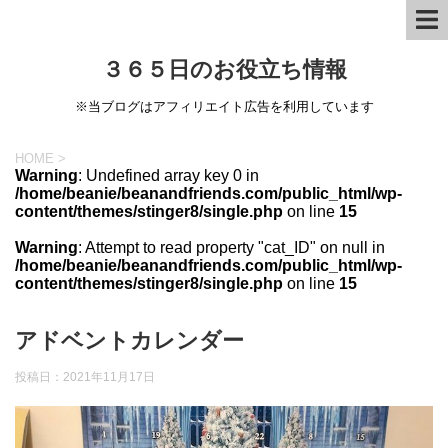
３６５日のお役立ち情報
※当ブログはアフィリエイト広告を利用しています
HOME
>
Warning
: Undefined array key 0 in
/home/beanie/beanandfriends.com/public_html/wp-
content/themes/stinger8/single.php
on line
15
Warning
: Attempt to read property "cat_ID" on null in
/home/beanie/beanandfriends.com/public_html/wp-
content/themes/stinger8/single.php
on line
15
アドベントカレンダー
投稿日：
2021年11月17日