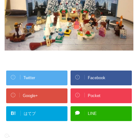
Twitter
Facebook
Google+
Pocket
B!
はてブ
LINE
-