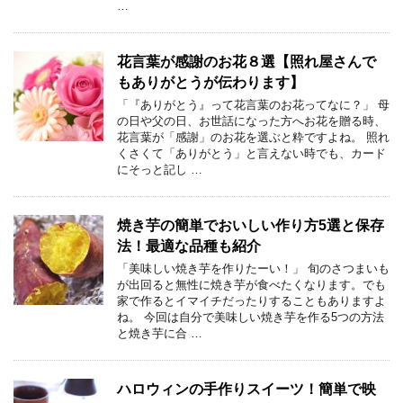
…
花言葉が感謝のお花８選【照れ屋さんで
もありがとうが伝わります】
「『ありがとう』って花言葉のお花ってなに？」 母
の日や父の日、お世話になった方へお花を贈る時、
花言葉が「感謝」のお花を選ぶと粋ですよね。 照れ
くさくて「ありがとう」と言えない時でも、カード
にそっと記し …
焼き芋の簡単でおいしい作り方5選と保存
法！最適な品種も紹介
「美味しい焼き芋を作りたーい！」 旬のさつまいも
が出回ると無性に焼き芋が食べたくなります。でも
家で作るとイマイチだったりすることもありますよ
ね。 今回は自分で美味しい焼き芋を作る5つの方法
と焼き芋に合 …
ハロウィンの手作りスイーツ！簡単で映