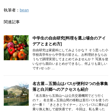
執筆者：
bean
関連記事
中学生の自由研究[料理を選ぶ場合のアイ
デアとまとめ方]
自由研究は家庭科にしてみようかな？ そう思った小
学校高学年から中学生の皆さん、お料理好きならお
うちで調理実習してまとめてみませんか？ 写真を使
いながら面白いまとめができるし、何よりも楽しい
です♪せっか …
名古屋↔五箇山はバスが便利!2つの合掌集
落と白川郷へのアクセスも紹介
「名古屋から五箇山へは公共交通機関でどう行く
の？」 名古屋↔五箇山間の移動は直行バスを使うの
が一番！ 「きときとライナー」というバスに乗れば
乗り換え無しで超快適です。 今回は、私も乗った