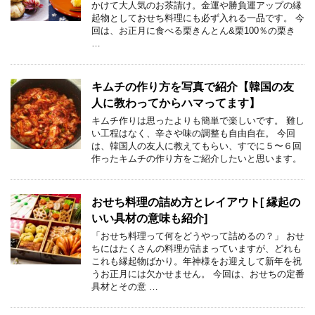
かけて大人気のお茶請け。金運や勝負運アップの縁
起物としておせち料理にも必ず入れる一品です。 今
回は、お正月に食べる栗きんとん&栗100％の栗き
…
キムチの作り方を写真で紹介【韓国の友
人に教わってからハマってます】
キムチ作りは思ったよりも簡単で楽しいです。 難し
い工程はなく、辛さや味の調整も自由自在。 今回
は、韓国人の友人に教えてもらい、すでに５〜６回
作ったキムチの作り方をご紹介したいと思います。
おせち料理の詰め方とレイアウト[ 縁起の
いい具材の意味も紹介]
「おせち料理って何をどうやって詰めるの？」 おせ
ちにはたくさんの料理が詰まっていますが、どれも
これも縁起物ばかり。年神様をお迎えして新年を祝
うお正月には欠かせません。 今回は、おせちの定番
具材とその意 …