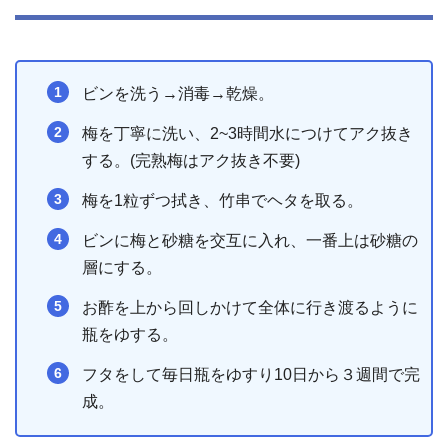
ビンを洗う→消毒→乾燥。
梅を丁寧に洗い、2~3時間水につけてアク抜き
する。(完熟梅はアク抜き不要)
梅を1粒ずつ拭き、竹串でヘタを取る。
ビンに梅と砂糖を交互に入れ、一番上は砂糖の
層にする。
お酢を上から回しかけて全体に行き渡るように
瓶をゆする。
フタをして毎日瓶をゆすり10日から３週間で完
成。