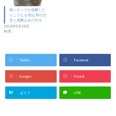
梅シロップが発酵した
らこうなる!飲む時の注
意と発酵止めの方法
2019年5月18日
料理
Twitter
Facebook
Google+
Pocket
B!
はてブ
LINE