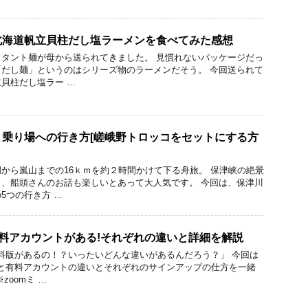
北海道帆立貝柱だし塩ラーメンを食べてみた感想
タント麺が母から送られてきました。 見慣れないパッケージだっ
だし麺」というのはシリーズ物のラーメンだそう。 今回送られて
貝柱だし塩ラー …
乗り場への行き方[嵯峨野トロッコをセットにする方
から嵐山までの16ｋｍを約２時間かけて下る舟旅。 保津峡の絶景
、船頭さんのお話も楽しいとあって大人気です。 今回は、保津川
5つの行き方 …
有料アカウントがある!それぞれの違いと詳細を解説
有料版があるの！？いったいどんな違いがあるんだろう？」 今回は
トと有料アカウントの違いとそれぞれのサインアップの仕方を一緒
zoomミ …