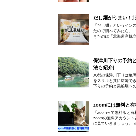
だし麺がうまい！
「だし麺」というインス
たので調べてみたら、「
きたのは「北海道産帆立
保津川下りの予約と
法も紹介]
京都の保津川下りは亀岡
をスリルと共に堪能でき
下りの予約と乗船場への
zoomには無料と
「zoomって無料版と
zoomの無料アカウン
に見ていきましょう。 ※