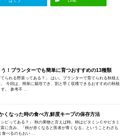
はてブ
LINE
う！プランターでも簡単に育つおすすめの13種類
てられる野菜ってある？」 はい。プランターで育てられる秋植え
。 今回は、簡単に栽培でき、割と早く収穫できるおすすめの秋植
す。 参考不 …
かくなった時の食べ方,鮮度キープの保存方法
シピってある？」 秋の果物と言えば柿。柿はビタミンＣやビタミ
豊富に含み、「柿が赤くなると医者が青くなる」ということわざも
ま食べるのもおい …