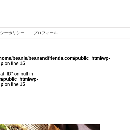
す
シーポリシー
プロフィール
/home/beanie/beanandfriends.com/public_html/wp-
hp
on line
15
cat_ID" on null in
/public_html/wp-
hp
on line
15