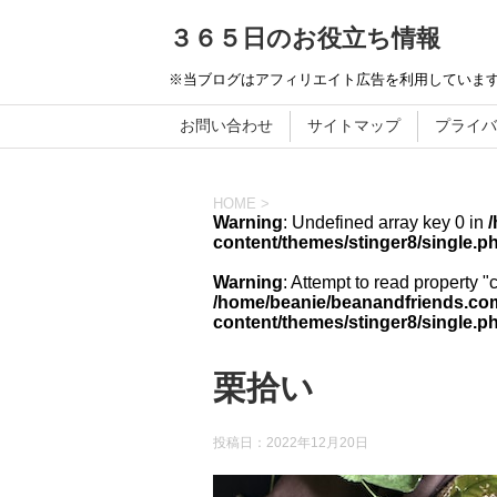
３６５日のお役立ち情報
※当ブログはアフィリエイト広告を利用していま
お問い合わせ
サイトマップ
プライバ
HOME
>
Warning
: Undefined array key 0 in
content/themes/stinger8/single.p
Warning
: Attempt to read property "
/home/beanie/beanandfriends.com
content/themes/stinger8/single.p
栗拾い
投稿日：
2022年12月20日