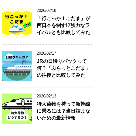
2026/02/18
「行こっか！こだま」が
西日本を制す!?強力なラ
イバルとも比較してみた
2026/02/17
JRの日帰りパックって
何？「ぷらっとこだま」
の往復と比較してみた
2026/02/13
特大荷物を持って新幹線
に乗るには？当日詰まな
いための最新情報