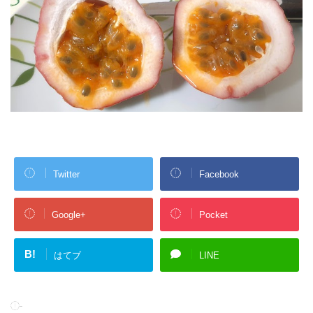
Twitter
Facebook
Google+
Pocket
B!
はてブ
LINE
-