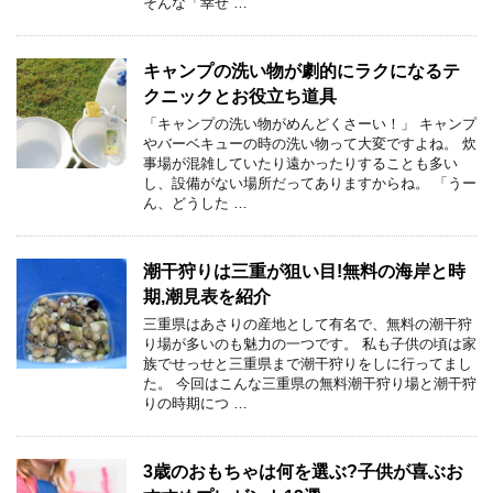
そんな「幸せ …
キャンプの洗い物が劇的にラクになるテ
クニックとお役立ち道具
「キャンプの洗い物がめんどくさーい！」 キャンプ
やバーベキューの時の洗い物って大変ですよね。 炊
事場が混雑していたり遠かったりすることも多い
し、設備がない場所だってありますからね。 「うー
ん、どうした …
潮干狩りは三重が狙い目!無料の海岸と時
期,潮見表を紹介
三重県はあさりの産地として有名で、無料の潮干狩
り場が多いのも魅力の一つです。 私も子供の頃は家
族でせっせと三重県まで潮干狩りをしに行ってまし
た。 今回はこんな三重県の無料潮干狩り場と潮干狩
りの時期につ …
3歳のおもちゃは何を選ぶ?子供が喜ぶお