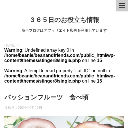
３６５日のお役立ち情報
※当ブログはアフィリエイト広告を利用しています
HOME
>
Warning
: Undefined array key 0 in
/home/beanie/beanandfriends.com/public_html/wp-
content/themes/stinger8/single.php
on line
15
Warning
: Attempt to read property "cat_ID" on null in
/home/beanie/beanandfriends.com/public_html/wp-
content/themes/stinger8/single.php
on line
15
パッションフルーツ 食べ頃
投稿日：
2024年6月12日