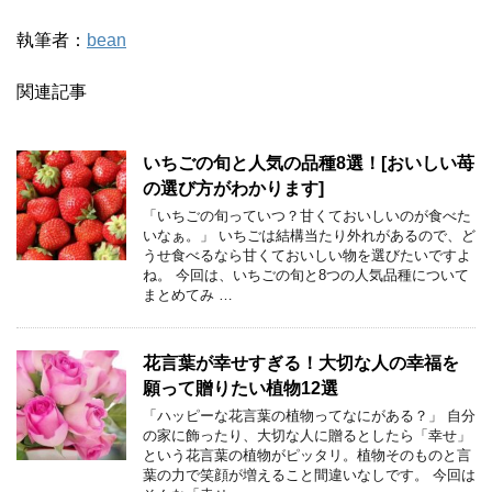
執筆者：
bean
関連記事
いちごの旬と人気の品種8選！[おいしい苺
の選び方がわかります]
「いちごの旬っていつ？甘くておいしいのが食べた
いなぁ。」 いちごは結構当たり外れがあるので、ど
うせ食べるなら甘くておいしい物を選びたいですよ
ね。 今回は、いちごの旬と8つの人気品種について
まとめてみ …
花言葉が幸せすぎる！大切な人の幸福を
願って贈りたい植物12選
「ハッピーな花言葉の植物ってなにがある？」 自分
の家に飾ったり、大切な人に贈るとしたら「幸せ」
という花言葉の植物がピッタリ。植物そのものと言
葉の力で笑顔が増えること間違いなしです。 今回は