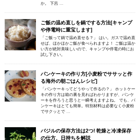
か。 下呂 …
ご飯の温め直しを鍋でする方法[キャンプ
や停電時に重宝します]
「ご飯って鍋で温め直せる？」 はい。ガスで温め直
せば、ほかほかご飯が食べられますよ！ ご飯は温か
い方が絶対美味しいので、キャンプや停電の時にお
試し下さい。
パンケーキの作り方[小麦粉でササッと作
る海外の朝ごはんレシピ]
「パンケーキってどうやって作るの？」 ホットケー
キの作り方は箱の裏を見ればわかリますが、パンケ
ーキを作ろうと思うと一瞬考えますよね。 でも、パ
ンケーキはとても簡単。特別材料は必要なく小麦粉
でサクッとで …
バジルの保存方法は2つ! 乾燥と冷凍保存
の仕方、日持ちを解説