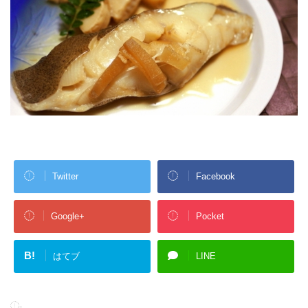
Twitter
Facebook
Google+
Pocket
B!
はてブ
LINE
-