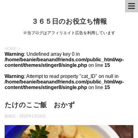
３６５日のお役立ち情報
※当ブログはアフィリエイト広告を利用しています
HOME
>
Warning
: Undefined array key 0 in
/home/beanie/beanandfriends.com/public_html/wp-
content/themes/stinger8/single.php
on line
15
Warning
: Attempt to read property "cat_ID" on null in
/home/beanie/beanandfriends.com/public_html/wp-
content/themes/stinger8/single.php
on line
15
たけのこご飯 おかず
投稿日：
2022年1月24日