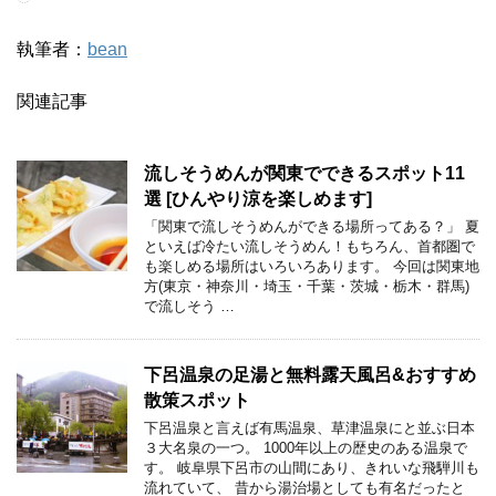
執筆者：
bean
関連記事
流しそうめんが関東でできるスポット11
選 [ひんやり涼を楽しめます]
「関東で流しそうめんができる場所ってある？」 夏
といえば冷たい流しそうめん！もちろん、首都圏で
も楽しめる場所はいろいろあります。 今回は関東地
方(東京・神奈川・埼玉・千葉・茨城・栃木・群馬)
で流しそう …
下呂温泉の足湯と無料露天風呂&おすすめ
散策スポット
下呂温泉と言えば有馬温泉、草津温泉にと並ぶ日本
３大名泉の一つ。 1000年以上の歴史のある温泉で
す。 岐阜県下呂市の山間にあり、きれいな飛騨川も
流れていて、 昔から湯治場としても有名だったと