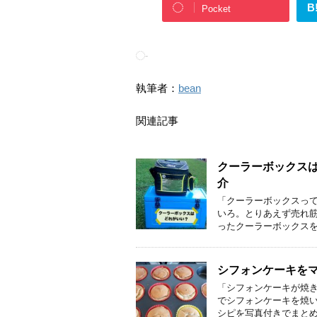
B
Pocket
-
執筆者：
bean
関連記事
クーラーボックス
介
「クーラーボックスって
いろ。とりあえず売れ
ったクーラーボックスを
シフォンケーキをマ
「シフォンケーキが焼き
でシフォンケーキを焼い
シピを写真付きでまと