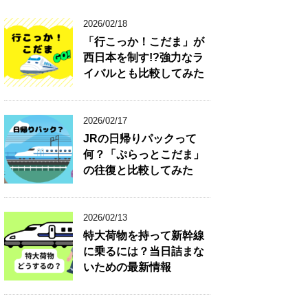
2026/02/18
「行こっか！こだま」が
西日本を制す!?強力なラ
イバルとも比較してみた
2026/02/17
JRの日帰りパックって
何？「ぷらっとこだま」
の往復と比較してみた
2026/02/13
特大荷物を持って新幹線
に乗るには？当日詰まな
いための最新情報