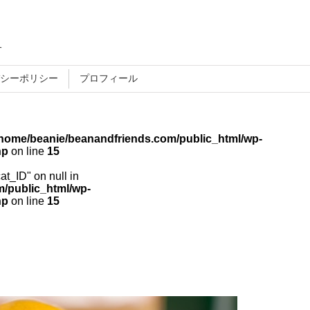
す
シーポリシー
プロフィール
/home/beanie/beanandfriends.com/public_html/wp-
hp
on line
15
cat_ID" on null in
/public_html/wp-
hp
on line
15