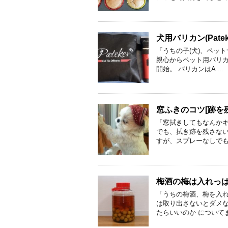
犬用バリカン(Pat
「うちの子(犬)、ペッ
親心からペット用バリカ
開始。 バリカンはA …
窓ふきのコツ[跡を
「窓拭きしてもなんかキ
でも、拭き跡を残さない
すが、スプレーなしでも
梅酒の梅は入れっ
「うちの梅酒、梅を入れ
は取り出さないとダメな
たらいいのか についてま