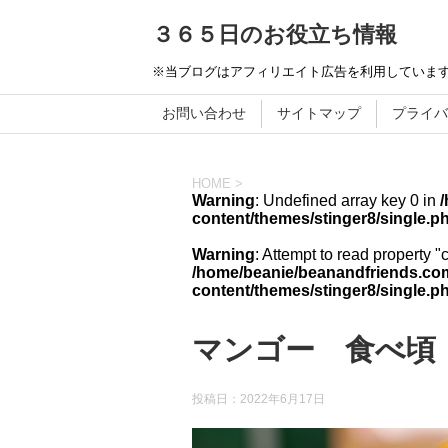
３６５日のお役立ち情報
※当ブログはアフィリエイト広告を利用していま
お問い合わせ
サイトマップ
プライバ
HOME
>
Warning
: Undefined array key 0 in
content/themes/stinger8/single.p
Warning
: Attempt to read property "
/home/beanie/beanandfriends.com
content/themes/stinger8/single.p
マンゴー 食べ頃
投稿日：
2022年6月17日