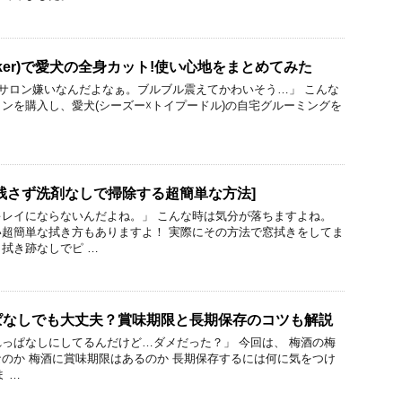
eker)で愛犬の全身カット!使い心地をまとめてみた
トサロン嫌いなんだよなぁ。ブルブル震えてかわいそう…」 こんな
ンを購入し、愛犬(シーズー☓トイプードル)の自宅グルーミングを
残さず洗剤なしで掃除する超簡単な方法]
レイにならないんだよね。」 こんな時は気分が落ちますよね。
超簡単な拭き方もありますよ！ 実際にその方法で窓拭きをしてま
拭き跡なしでピ …
ぱなしでも大丈夫？賞味期限と長期保存のコツも解説
っぱなしにしてるんだけど…ダメだった？」 今回は、 梅酒の梅
のか 梅酒に賞味期限はあるのか 長期保存するには何に気をつけ
 …