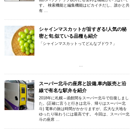
す。 検索機能と編集機能はピカイチだし、誰かと共
有 …
シャインマスカットが旨すぎる!人気の秘
密と旬,似ている品種も紹介
「シャインマスカットってどんなブドウ？」
…
スーパー北斗の座席と設備,車内販売と沿
線で有名な駅弁を紹介
2018年に札幌⇔函館間をスーパー北斗で往復しまし
た。(正確に言うと行きは北斗、帰りはスーパー北
斗) 電車の旅は時間がかかりますが、広大な大地を
ゆったり味わうには最高です。 今回は、スーパー北
斗の座席 …