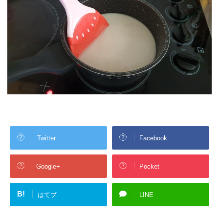
Twitter
Facebook
Google+
Pocket
B!
はてブ
LINE