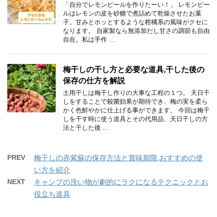
「自分でレモンピールを作りたーい！」 レモンピー
ルはレモンの皮を砂糖で煮詰めて乾燥させたお菓
子。甘みとホッとするような柑橘系の風味がクセに
なります。 自家製なら無添加だし甘さの調節も自由
自在。私は手作 …
梅干しの干し方と必要な道具,干した後の
保存の仕方を解説
土用干しは梅干し作りの大事な工程の１つ。 天日干
しをすることで殺菌効果が期待でき、梅の実を柔ら
かく色鮮やかに仕上げる事ができます。 今回は梅干
しを干す時に使う道具とその代用品、天日干しの方
法と干した後 …
PREV
梅干しの赤紫蘇の保存方法と賞味期限,おすすめの使
い方を紹介
NEXT
キャンプの洗い物が劇的にラクになるテクニックとお
役立ち道具