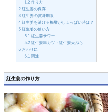
1.2
作り方
2
紅生姜の保存
3
紅生姜の賞味期限
4
紅生姜を漬ける梅酢がしょっぱい時は？
5
紅生姜の使い方
5.1
紅生姜サワー
5.2
紅生姜串カツ・紅生姜天ぷら
6
おわりに
6.1
関連
紅生姜の作り方