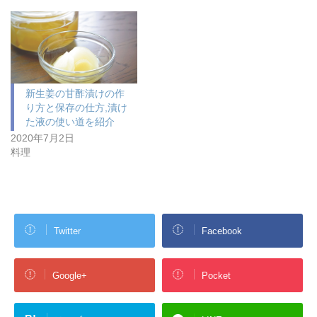
新生姜の甘酢漬けの作
り方と保存の仕方,漬け
た液の使い道を紹介
2020年7月2日
料理
Twitter
Facebook
Google+
Pocket