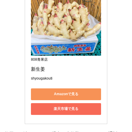
808青果店
新生姜
shyougakouti
Amazonで見る
楽天市場で見る