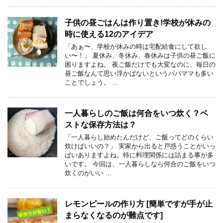
子供の昼ごはんは作り置き!学校が休みの
時に使える12のアイデア
「あぁ〜、学校が休みの時は宅配給食にして欲し
い〜！」 夏休み、冬休み、春休みは子供の昼ご飯に
困りますよね。 夜ご飯だけでも大変なのに、毎日の
昼ご飯なんて思い浮かばないというパパママも多い
ことでしょう。 …
一人暮らしのご飯は何合をいつ炊く？ベ
ストな保存方法は？
「一人暮らし始めたんだけど、ご飯ってどのくらい
炊けばいいの？」 実家から出ると戸惑うことがいっ
ぱいありますよね。特に料理関係には詰まる事が多
いです。 今回は、一人暮らしなら何合のご飯をいつ
炊くのがいい …
レモンピールの作り方 [簡単ですが手が止
まらなくなるのが難点です]