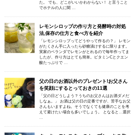
た。 でも、どこがいいかわからない！ と言うこと
でホテルの人に聞 …
レモンシロップの作り方と発酵時の対処
法,保存の仕方と食べ方を紹介
「レモンシロップってどうやって作るの？」 レモン
がたくさん手に入ったら砂糖漬けするに限ります。
実家のベランダでレモンがとれるので毎年作ってま
したが、作り方はとても簡単。ビタミンCとクエン
酸たっぷりで …
父の日のお酒以外のプレゼント!お父さん
を笑顔にするとっておきの11選
「父の日どうしよう？うちのお父さんはお酒ダメだ
しなぁ。」 お酒は父の日の定番ですが、苦手なお父
さんもいますよね。そうでなくても健康のことを考
えて避けたい場合も多いでしょう。 となると…選択
…