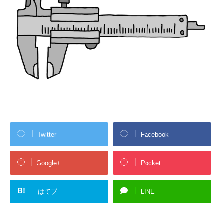
Twitter
Facebook
Google+
Pocket
B!
はてブ
LINE