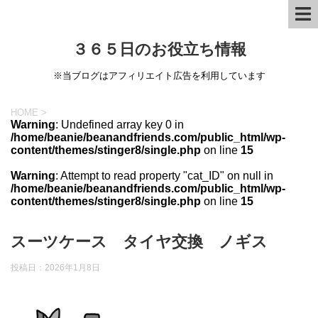
３６５日のお役立ち情報
※当ブログはアフィリエイト広告を利用しています
HOME
>
Warning
: Undefined array key 0 in
/home/beanie/beanandfriends.com/public_html/wp-
content/themes/stinger8/single.php
on line
15
Warning
: Attempt to read property "cat_ID" on null in
/home/beanie/beanandfriends.com/public_html/wp-
content/themes/stinger8/single.php
on line
15
スーツケース タイヤ交換 ノギス
投稿日：
2026年1月8日