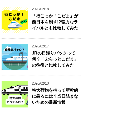
2026/02/18
「行こっか！こだま」が
西日本を制す!?強力なラ
イバルとも比較してみた
2026/02/17
JRの日帰りパックって
何？「ぷらっとこだま」
の往復と比較してみた
2026/02/13
特大荷物を持って新幹線
に乗るには？当日詰まな
いための最新情報