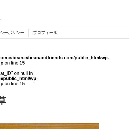
す
シーポリシー
プロフィール
/home/beanie/beanandfriends.com/public_html/wp-
hp
on line
15
cat_ID" on null in
/public_html/wp-
hp
on line
15
草