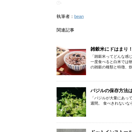
-
執筆者：
bean
関連記事
雑穀米にドはまり
「雑穀米ってどんな感じ
一度食べると白米では物
の雑穀の種類と特徴、炊
バジルの保存方法は
「バジルが大量にあって
週間。 食べきれないな