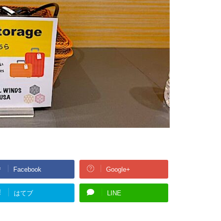
Facebook
Google+
!
はてブ
LINE