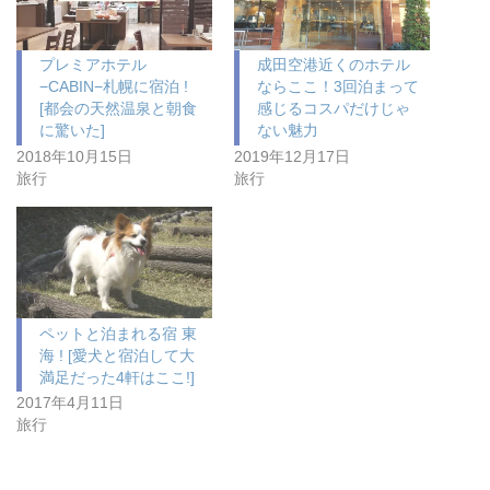
プレミアホテル
成田空港近くのホテル
−CABIN−札幌に宿泊 !
ならここ！3回泊まって
[都会の天然温泉と朝食
感じるコスパだけじゃ
に驚いた]
ない魅力
2018年10月15日
2019年12月17日
旅行
旅行
ペットと泊まれる宿 東
海 ! [愛犬と宿泊して大
満足だった4軒はここ!]
2017年4月11日
旅行