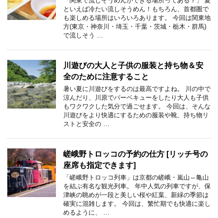
「関東で流しそうめんができる場所ってある？」 夏
といえば冷たい流しそうめん！もちろん、首都圏で
も楽しめる場所はいろいろあります。 今回は関東地
方(東京・神奈川・埼玉・千葉・茨城・栃木・群馬)
で流しそう …
川遊びの大人と子供の服装と持ち物＆安
全のために注意すること
暑い夏に川遊びをするのは最高ですよね。 川の中で
涼んだり、川原でバーベキューをしたり大人も子供
もワクワクした気分で過ごせます。 今回は、そんな
川遊びをより快適にするための服装や靴、持ち物リ
ストと安全の …
嵯峨野トロッコの予約の仕方 [リッチ号の
座席も指定できます]
「嵯峨野トロッコ列車」は京都の嵯峨・嵐山⇔亀山
を結ぶ有名な観光列車。 年中人気の列車ですが、保
津峡の眺めが一段と美しい桜や紅葉、新緑の季節は
確実に混雑します。 今回は、繁忙期でも快適に楽し
めるように、 …