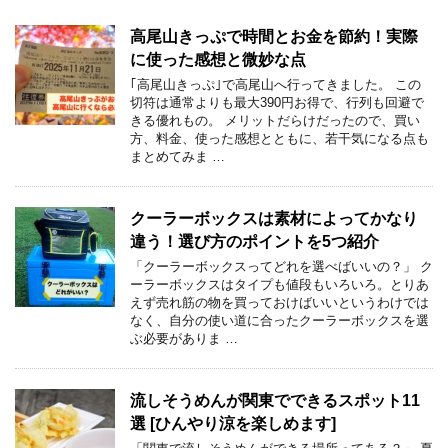
高尾山きっぷで時間とお金を節約！実際
に使った感想と微妙な点
｢高尾山きっぷ｣で高尾山へ行ってきました。 この
切符は通常よりも最大390円お得で、行列も回避で
きる優れもの。 メリットだらけだったので、買い
方、料金、使った感想とともに、若干気になる点も
まとめてみま …
クーラーボックスは素材によってかなり
違う！選び方のポイントを5つ紹介
「クーラーボックスってどれを選べばいいの？」 ク
ーラーボックスはタイプも値段もいろいろ。とりあ
えず売れ筋の物を買っておけばいいというわけでは
なく、自分の使い道に合ったクーラーボックスを選
ぶ必要がありま …
流しそうめんが関東でできるスポット11
選 [ひんやり涼を楽しめます]