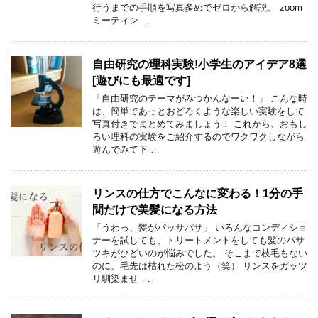
行うまでの手順を写真多めでゼロから解説。 zoom
ミーティン …
自由研究の理科実験!小学生のアイデア8選
[遊びにも最適です]
「自由研究のテーマがみつかんなーい！」 こんな時
は、簡単であっとおどろくような楽しい実験をして
写真付きでまとめてみましょう！ これから、おもし
ろい理科の実験をご紹介するのでワクワクしながら
遊んでみて下 …
リンスの仕方でこんなに変わる！1分の手
間だけで美髪になる方法
「うわっ、髪がパッサパサ」 いろんなコンディショ
ナーを試しても、トリートメントをしても髪のパサ
ツキがひどいのが悩みでした。 そこまで枝毛もない
のに、毛先は枯れた松のよう（笑） リンスをガッツ
リ馴染ませ …