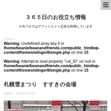
３６５日のお役立ち情報
※当ブログはアフィリエイト広告を利用しています
HOME
>
Warning
: Undefined array key 0 in
/home/beanie/beanandfriends.com/public_html/wp-
content/themes/stinger8/single.php
on line
15
Warning
: Attempt to read property "cat_ID" on null in
/home/beanie/beanandfriends.com/public_html/wp-
content/themes/stinger8/single.php
on line
15
札幌雪まつり すすきの会場
投稿日：
2022年1月5日