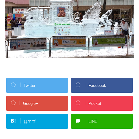
Twitter
Facebook
Google+
Pocket
B!
はてブ
LINE