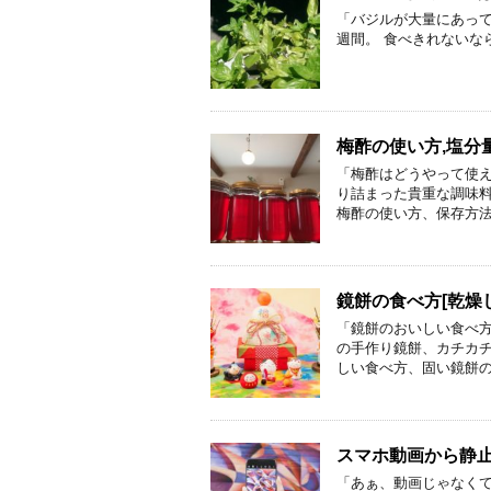
「バジルが大量にあって
週間。 食べきれないな
梅酢の使い方,塩分
「梅酢はどうやって使え
り詰まった貴重な調味料
梅酢の使い方、保存方法
鏡餅の食べ方[乾燥
「鏡餅のおいしい食べ方
の手作り鏡餅、カチカチ
しい食べ方、固い鏡餅の
スマホ動画から静止
「あぁ、動画じゃなくて