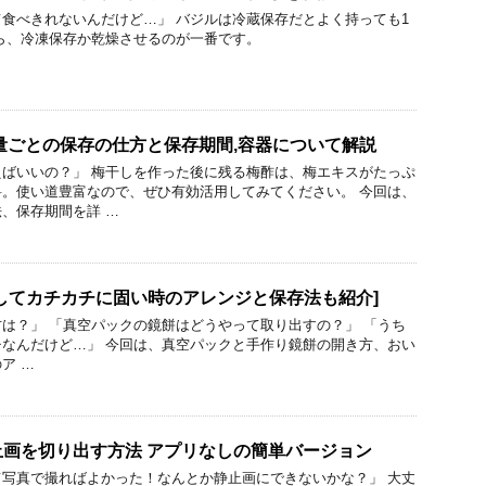
食べきれないんだけど…」 バジルは冷蔵保存だとよく持っても1
ら、冷凍保存か乾燥させるのが一番です。
量ごとの保存の仕方と保存期間,容器について解説
ばいいの？」 梅干しを作った後に残る梅酢は、梅エキスがたっぷ
。使い道豊富なので、ぜひ有効活用してみてください。 今回は、
、保存期間を詳 …
してカチカチに固い時のアレンジと保存法も紹介]
は？」 「真空パックの鏡餅はどうやって取り出すの？」 「うち
なんだけど…」 今回は、真空パックと手作り鏡餅の開き方、おい
ア …
画を切り出す方法 アプリなしの簡単バージョン
写真で撮ればよかった！なんとか静止画にできないかな？」 大丈