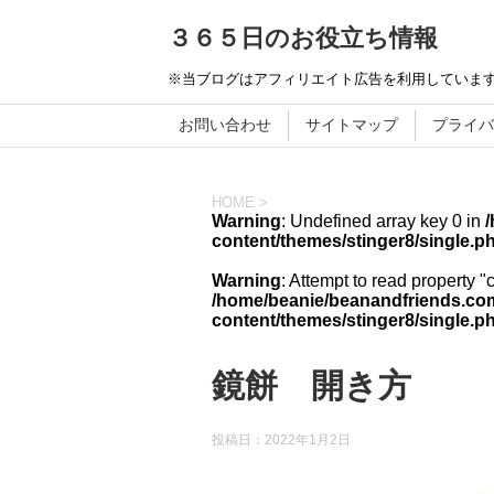
３６５日のお役立ち情報
※当ブログはアフィリエイト広告を利用していま
お問い合わせ
サイトマップ
プライバ
HOME
>
Warning
: Undefined array key 0 in
content/themes/stinger8/single.p
Warning
: Attempt to read property "
/home/beanie/beanandfriends.com
content/themes/stinger8/single.p
鏡餅 開き方
投稿日：
2022年1月2日