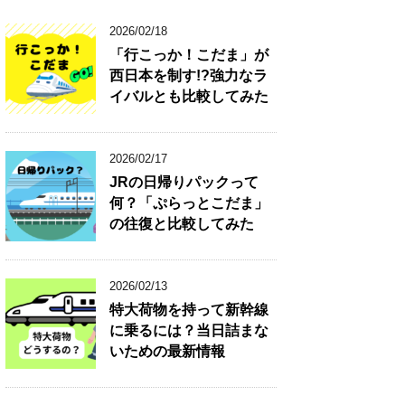
2026/02/18
「行こっか！こだま」が
西日本を制す!?強力なラ
イバルとも比較してみた
2026/02/17
JRの日帰りパックって
何？「ぷらっとこだま」
の往復と比較してみた
2026/02/13
特大荷物を持って新幹線
に乗るには？当日詰まな
いための最新情報