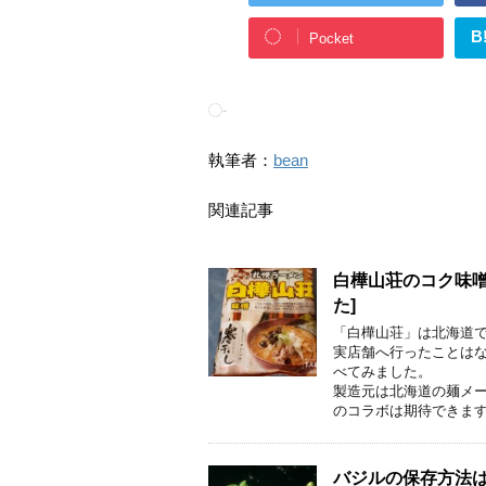
B
Pocket
-
執筆者：
bean
関連記事
白樺山荘のコク味噌
た]
「白樺山荘」は北海道
実店舗へ行ったことは
べてみました。
製造元は北海道の麺メ
のコラボは期待できま
バジルの保存方法は