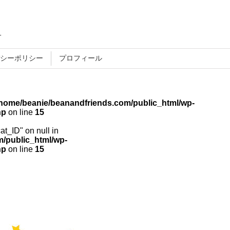
す
シーポリシー
プロフィール
/home/beanie/beanandfriends.com/public_html/wp-
hp
on line
15
cat_ID" on null in
/public_html/wp-
hp
on line
15