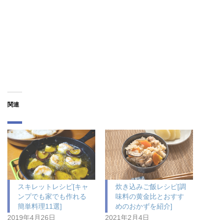
関連
スキレットレシピ[キャ
炊き込みご飯レシピ[調
ンプでも家でも作れる
味料の黄金比とおすす
簡単料理11選]
めのおかずを紹介]
2019年4月26日
2021年2月4日