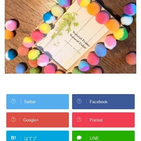
Twitter
Facebook
Google+
Pocket
B!
はてブ
LINE