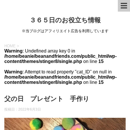
３６５日のお役立ち情報
※当ブログはアフィリエイト広告を利用しています
HOME
>
Warning
: Undefined array key 0 in
/home/beanie/beanandfriends.com/public_html/wp-
content/themes/stinger8/single.php
on line
15
Warning
: Attempt to read property "cat_ID" on null in
/home/beanie/beanandfriends.com/public_html/wp-
content/themes/stinger8/single.php
on line
15
父の日 プレゼント 手作り
投稿日：
2022年6月3日