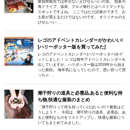
愛知県観光では外せないえびせんべいの里。 知多の
海ドライブ、温泉、グルメ旅行とはベストマッチな
スポットですよね。 ここではただ試食ができて、お
土産が買えるだけではないのです。 オリジナルのえ
びせんべい …
レゴのアドベントカレンダーがかわいい!
[ハリーポッター版を買ってみた]
レゴのアドベントカレンダー(ハリーポッター)をゲ
ットしました！ レゴは毎年アドベントカレンダーを
出していますが、ハリポッター版は2019年から始ま
った新顔。 毎年気になっていたので、思い切って買
っちゃ …
潮干狩りの道具と必需品,あると便利な持
ち物,快適な服装のまとめ
「潮干狩りって何を持っていけばいいの？服装はど
うしよう？」 今回は、潮干狩りの道具、必需品、あ
ると便利なものをリストアップし、快適な服装につ
いてもまとめてみました。