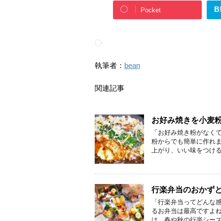
B
Pocket
-
執筆者：
bean
関連記事
お好み焼きを小麦粉
「お好み焼き粉がなくて
粉からでも簡単に作れま
上がり、いい味をつける
行楽弁当のおかずと
「行楽弁当ってどんな感
るお弁当は最高ですよね
は、春や秋の行楽シーズ