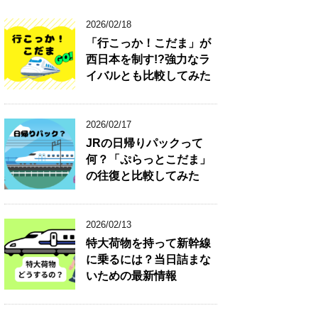
2026/02/18
「行こっか！こだま」が
西日本を制す!?強力なラ
イバルとも比較してみた
2026/02/17
JRの日帰りパックって
何？「ぷらっとこだま」
の往復と比較してみた
2026/02/13
特大荷物を持って新幹線
に乗るには？当日詰まな
いための最新情報