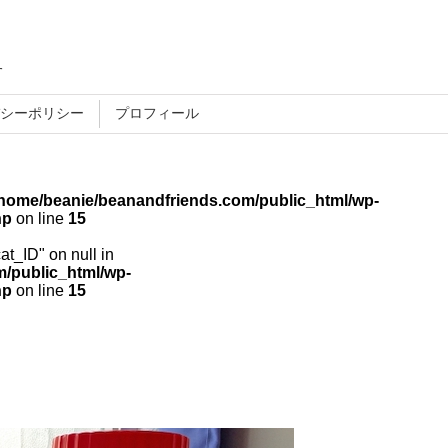
す
シーポリシー
プロフィール
/home/beanie/beanandfriends.com/public_html/wp-
hp
on line
15
cat_ID" on null in
/public_html/wp-
hp
on line
15