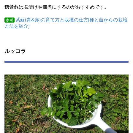
穂紫蘇は塩漬けや佃煮にするのがおすすめです。
紫蘇(青&赤)の育て方と収穫の仕方[種と苗からの栽培
参考
方法を紹介]
ルッコラ