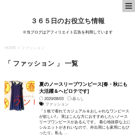
３６５日のお役立ち情報
※当ブログはアフィリエイト広告を利用しています
HOME
>
ファッション
「 ファッション 」 一覧
夏のノースリーブワンピース[春・秋にも
大活躍＆ヘビロテです]
2020/08/03
-
暮らし
ファッション
「１枚で着れてカジュアル＆おしゃれなワンピース
が欲しい!」 実はこんな方におすすめしたいノース
リーブワンピースがあるんです。 着心地抜群な上に
シルエットがきれいなので、外出用にも家用にもぴ
ったり。私も …