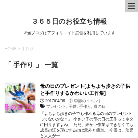
３６５日のお役立ち情報
※当ブログはアフィリエイト広告を利用しています
HOME
>
手作り
「 手作り 」 一覧
母の日のプレゼント[よちよち歩きの子供
と手作りするかわいい工作集]
2017/04/06
-
季節のイベント
プレゼント
,
子供
,
手作り
,
母の日
「よちよち歩きの子でも作れる母の日のプレゼント
ってないかな？」 小さい子の母の日の工作ってネタ
に困りますよね。 ただ、細かい作業はできなくても
成長の証を形にするのは意外と簡単。 今回は、幼児
と大人が一 …