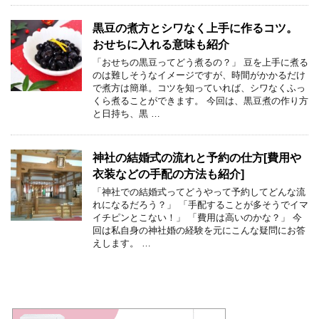
黒豆の煮方とシワなく上手に作るコツ。
おせちに入れる意味も紹介
「おせちの黒豆ってどう煮るの？」 豆を上手に煮る
のは難しそうなイメージですが、時間がかかるだけ
で煮方は簡単。コツを知っていれば、シワなくふっ
くら煮ることができます。 今回は、黒豆煮の作り方
と日持ち、黒 …
神社の結婚式の流れと予約の仕方[費用や
衣装などの手配の方法も紹介]
「神社での結婚式ってどうやって予約してどんな流
れになるだろう？」 「手配することが多そうでイマ
イチピンとこない！」 「費用は高いのかな？」 今
回は私自身の神社婚の経験を元にこんな疑問にお答
えします。 …