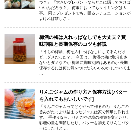
つ？」 「大きいプレゼントならどこに隠しておけば
いいんだろう？」 何事においてもタイミングは大
事。 同じプレゼントでも、贈るシチュエーションが
よければ嬉しさ …
梅酒の梅は入れっぱなしでも大丈夫？賞
味期限と長期保存のコツも解説
「うちの梅酒、梅を入れっぱなしにしてるんだけ
ど…ダメだった？」 今回は、 梅酒の梅は取り出さ
ないとダメなのか 梅酒に賞味期限はあるのか 長期
保存するには何に気をつけたらいいのか についてま
…
りんごジャムの作り方と保存方法[バター
を入れてもおいしいです]
「りんごジャムってどうやって作るの?」 りんごの
旨みがたっぷり詰まったジャムは家で簡単に作れま
す。 手作りなら、りんごや砂糖の種類を変えたり、
砂糖の量を調節したり、バターを加えてりんごバタ
ーにしたりと …