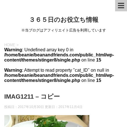
３６５日のお役立ち情報
※当ブログはアフィリエイト広告を利用しています
HOME
>
Warning
: Undefined array key 0 in
/home/beanie/beanandfriends.com/public_html/wp-
content/themes/stinger8/single.php
on line
15
Warning
: Attempt to read property "cat_ID" on null in
/home/beanie/beanandfriends.com/public_html/wp-
content/themes/stinger8/single.php
on line
15
IMAG1211 – コピー
投稿日：2017年10月30日 更新日：
2017年11月4日