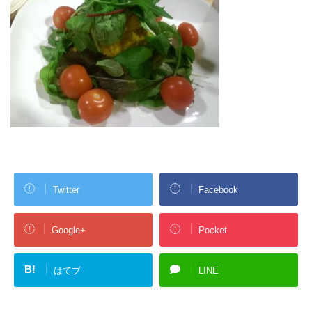
Twitter
Facebook
Google+
Pocket
B!
はてブ
LINE