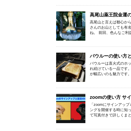
高尾山薬王院金運
高尾山と言えば都心から
さんのお山としても有名
ね。 前回、色んなご利
バウルーの使い方と
バウルーは直火式のホッ
れ続けている一品です。
が幅広いのも魅力です。
zoomの使い方 
「zoomにサインアッ
ングを開催する時に知
て写真付きで詳しくまと