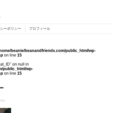
す
シーポリシー
プロフィール
/home/beanie/beanandfriends.com/public_html/wp-
hp
on line
15
cat_ID" on null in
/public_html/wp-
hp
on line
15
ー
月4日