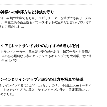
の神様への参拝方法と浄銭お守り
近い自然の宝庫でもあり、 スピリチュアルな場所でもあり、天狗
。 中腹にある薬王院もパワースポットの宝庫だと言われています
益をご紹介しま …
ケア [ホットサンド以外のおすすめ6選も紹介]
トサンドメーカー。日本製で安心感があり、1970年代から愛用さ
 火のある場所なら家のキッチンでもキャンプでも大活躍。使い道
 今回はバウ …
サインイン&サインアップと設定の仕方を写真で解説
プ＆サインインするにはどうしたらいいの？」 今回はzoomミーティ
っておきたいアプリの導入、サインアップの仕方、設定事項につい
めました。 …