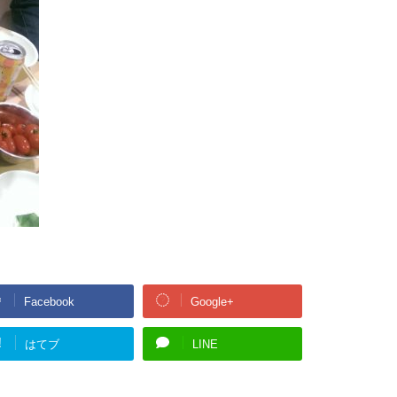
Facebook
Google+
!
はてブ
LINE