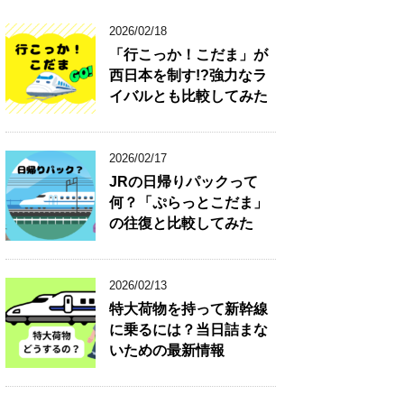
2026/02/18
「行こっか！こだま」が
西日本を制す!?強力なラ
イバルとも比較してみた
2026/02/17
JRの日帰りパックって
何？「ぷらっとこだま」
の往復と比較してみた
2026/02/13
特大荷物を持って新幹線
に乗るには？当日詰まな
いための最新情報