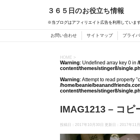
３６５日のお役立ち情報
※当ブログはアフィリエイト広告を利用していま
お問い合わせ
サイトマップ
プライバ
HOME
>
Warning
: Undefined array key 0 in
content/themes/stinger8/single.p
Warning
: Attempt to read property "
/home/beanie/beanandfriends.com
content/themes/stinger8/single.p
IMAG1213 – コピ
投稿日：2017年10月30日 更新日：
2017年11