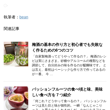
-
執筆者：
bean
関連記事
梅酒の基本の作り方と初心者でも失敗な
く作るための6つのコツ
「自家製梅酒ってどうやって作るの？」 梅酒のレシ
ピは実にさまざま。砂糖やアルコールの種類などを
調節して、自分好みの味を作るのが醍醐味です。 と
は言え、最初はベーシックな作り方で作ってみるの
が一番。 今 …
パッションフルーツの食べ頃と味、美味
しい食べ方を７つ紹介
「何これ？どうやって食べるの？」 パッションフル
ーツは見た目と味が個性的。一瞬「なんじゃこり
ゃ？」と思うかもしれませんが、クセになるフルー