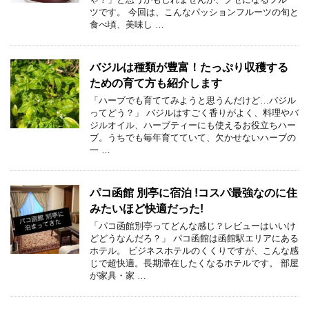
ツです。 今回は、こんなパッションフルーツの旬と
食べ頃、美味し …
バジルは種類が豊富！たっぷり収穫する
ための育て方も紹介します
「ハーブでも育ててみようと思うんだけど…バジル
ってどう？」 バジルはすごく香りがよく、料理やバ
ジルオイル、ハーブティーにも使えるお役立ちハー
ブ。うちでも毎年育てていて、欠かせないハーブの
一 …
パコ函館 別亭に宿泊 !コスパ最強なのに住
みたいほど快適だった!
「パコ函館別亭ってどんな感じ？レビューはいいけ
どどうなんだろ？」 パコ函館は函館駅エリアにある
ホテル。 ビジネスホテルのくくりですが、こんな感
じで超快適。長期滞在したくなるホテルです。 部屋
が家具・家 …