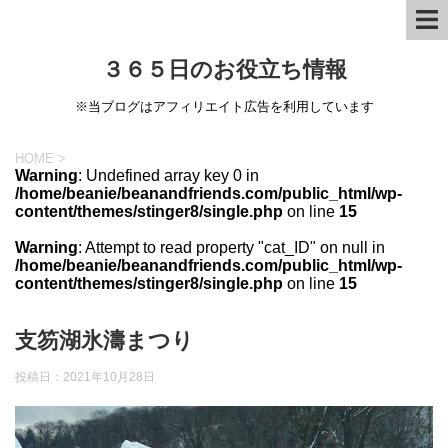
３６５日のお役立ち情報
※当ブログはアフィリエイト広告を利用しています
HOME
>
Warning
: Undefined array key 0 in
/home/beanie/beanandfriends.com/public_html/wp-
content/themes/stinger8/single.php
on line
15
Warning
: Attempt to read property "cat_ID" on null in
/home/beanie/beanandfriends.com/public_html/wp-
content/themes/stinger8/single.php
on line
15
支笏湖氷濤まつり
投稿日：
2021年10月28日