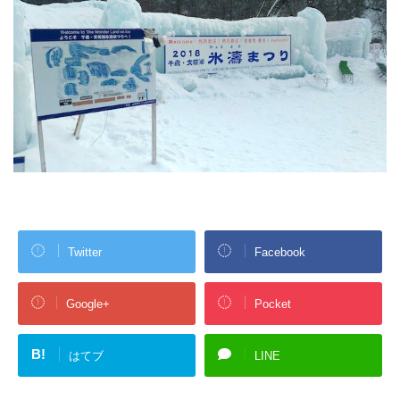
Twitter
Facebook
Google+
Pocket
B!
はてブ
LINE