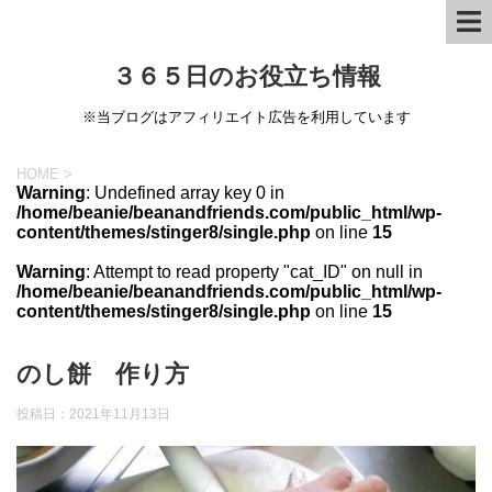
３６５日のお役立ち情報
※当ブログはアフィリエイト広告を利用しています
HOME
>
Warning
: Undefined array key 0 in
/home/beanie/beanandfriends.com/public_html/wp-
content/themes/stinger8/single.php
on line
15
Warning
: Attempt to read property "cat_ID" on null in
/home/beanie/beanandfriends.com/public_html/wp-
content/themes/stinger8/single.php
on line
15
のし餅 作り方
投稿日：
2021年11月13日