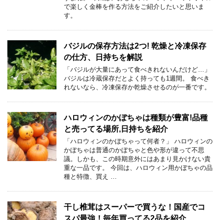
で楽しく金棒を作る方法をご紹介したいと思いま
す。
バジルの保存方法は2つ! 乾燥と冷凍保存
の仕方、日持ちを解説
「バジルが大量にあって食べきれないんだけど…」
バジルは冷蔵保存だとよく持っても1週間。 食べき
れないなら、冷凍保存か乾燥させるのが一番です。
ハロウィンのかぼちゃは種類が豊富!品種
と売ってる場所,日持ちを紹介
「ハロウィンのかぼちゃって何者？」 ハロウィンの
かぼちゃは普通のかぼちゃと色や形が違って不思
議。しかも、この時期意外にはあまり見かけない貴
重な一品です。 今回は、ハロウィン用かぼちゃの品
種と特徴、買え …
干し椎茸はスーパーで買うな！国産でコ
スパ最強！毎年買ってる2品を紹介