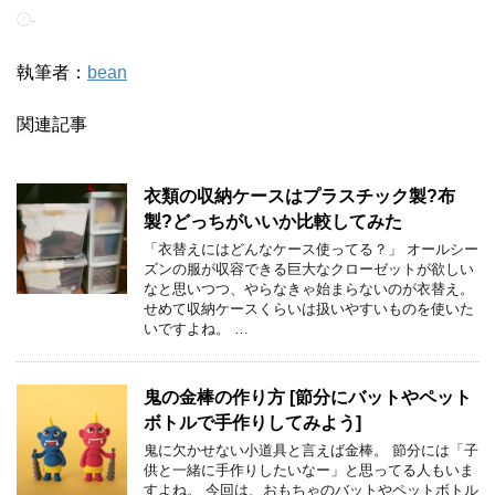
-
執筆者：
bean
関連記事
衣類の収納ケースはプラスチック製?布
製?どっちがいいか比較してみた
「衣替えにはどんなケース使ってる？」 オールシー
ズンの服が収容できる巨大なクローゼットが欲しい
なと思いつつ、やらなきゃ始まらないのが衣替え。
せめて収納ケースくらいは扱いやすいものを使いた
いですよね。 …
鬼の金棒の作り方 [節分にバットやペット
ボトルで手作りしてみよう]
鬼に欠かせない小道具と言えば金棒。 節分には「子
供と一緒に手作りしたいなー」と思ってる人もいま
すよね。 今回は、おもちゃのバットやペットボトル