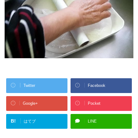
Twitter
Facebook
Google+
Pocket
B!
はてブ
LINE