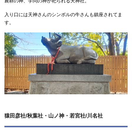
農耕の神、学問の神が祀られる天神社。
入り口には天神さんのシンボルの牛さんも鎮座されてま
す。
猿田彦社/秋葉社・山ノ神・若宮社/川名社