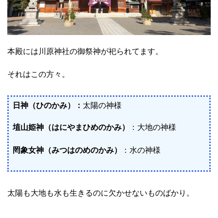
本殿には川原神社の御祭神が祀られてます。
それはこの方々。
日神（ひのかみ）：
太陽の神様
埴山姫神（はにやまひめのかみ）
：大地の神様
罔象女神（みつはのめのかみ）
：水の神様
太陽も大地も水も生きるのに欠かせないものばかり。