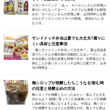
スポンサーリンク 「あっ、カールじいさんの空飛ぶ
家がレゴになってるー！」 カラフルな風船でお馴染
みの「カールじいさんの空飛ぶ家」は2009年に公開
されたディズニー/ピクサーの映画。 冒頭からいき
なり泣 …
サンドイッチ弁当は夏でも大丈夫?腐りに
くい具材と注意事項
「夏にサンドイッチ弁当って大丈夫？」 夏は高温多
湿でたくさんの微生物が活動的になるシーズン。 お
弁当全般に注意が必要な時期ですが、生野菜などを
挟むことが多いサンドイッチは特に心配です。 お弁
当の時間ま …
梅シロップが発酵したらこうなる!飲む時
の注意と発酵止めの方法
梅シロップが発酵しちゃったみたい。飲んでも大丈
夫かなぁ？ 順調に育っていた自家製シロップが発酵
し始めると心配になりますよね。 今回は、梅シロッ
プが発酵するとはどんな状態なのか、飲んでも害は