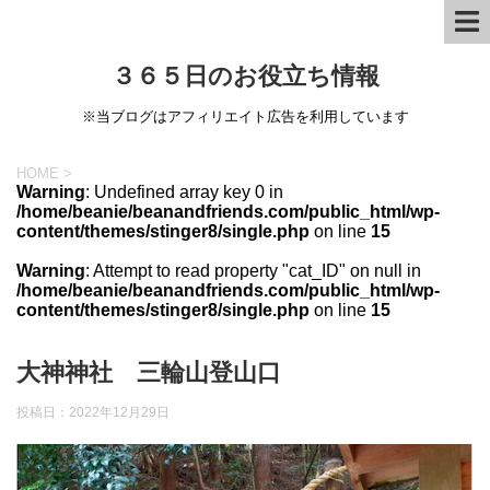
３６５日のお役立ち情報
※当ブログはアフィリエイト広告を利用しています
HOME
>
Warning
: Undefined array key 0 in
/home/beanie/beanandfriends.com/public_html/wp-
content/themes/stinger8/single.php
on line
15
Warning
: Attempt to read property "cat_ID" on null in
/home/beanie/beanandfriends.com/public_html/wp-
content/themes/stinger8/single.php
on line
15
大神神社 三輪山登山口
投稿日：
2022年12月29日