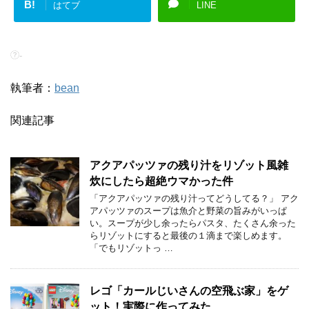
B!
はてブ
LINE
-
執筆者：
bean
関連記事
アクアパッツァの残り汁をリゾット風雑
炊にしたら超絶ウマかった件
「アクアパッツァの残り汁ってどうしてる？」 アク
アパッツァのスープは魚介と野菜の旨みがいっぱ
い。スープが少し余ったらパスタ、たくさん余った
らリゾットにすると最後の１滴まで楽しめます。
「でもリゾットっ …
レゴ「カールじいさんの空飛ぶ家」をゲ
ット！実際に作ってみた