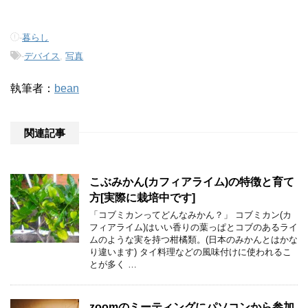
-
暮らし
-
デバイス
,
写真
執筆者：
bean
関連記事
こぶみかん(カフィアライム)の特徴と育て
方[実際に栽培中です]
「コブミカンってどんなみかん？」 コブミカン(カ
フィアライム)はいい香りの葉っぱとコブのあるライ
ムのような実を持つ柑橘類。(日本のみかんとはかな
り違います) タイ料理などの風味付けに使われるこ
とが多く …
zoomのミーティングにパソコンから参加