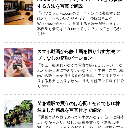
する方法を写真で解説
「パソコンからzoomのミーティングに参加するに
はどうしたらいいんだろう？」 今回はMacや
Windowsからzoomに参加する方法を解説します。
私自身も最初は「Zoomってなに？」ってところか
ら始 …
スマホ動画から静止画を切り出す方法 ア
プリなしの簡単バージョン
「あぁ、動画じゃなくて写真で撮ればよかった！な
んとか静止画にできないかな？」 大丈夫！スマホ動
画から静止画を切り出すのは簡単。 アプリを使った
りする必要もありません。 やり方はアンドロイドで
もipho …
苗を通販で買うのは心配！それでも10株
注文した感想を写真付きで紹介
「通販で苗を買うのって大丈夫かな？」 近くに園芸
店がなかったり、珍しい品種を買うなら通販は便
利。でも、ちょっと心配ですよね。 私も何度か苗木