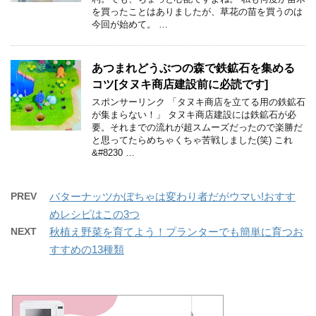
を買ったことはありましたが、草花の苗を買うのは
今回が始めて。 …
あつまれどうぶつの森で鉄鉱石を集める
コツ[タヌキ商店建設前に必読です]
スポンサーリンク 「タヌキ商店を立てる用の鉄鉱石
が集まらない！」 タヌキ商店建設には鉄鉱石が必
要。それまでの流れが超スムーズだったので楽勝だ
と思ってたらめちゃくちゃ苦戦しました(笑) これ
&#8230 …
PREV
バターナッツかぼちゃは変わり者だがウマい!おすす
めレシピはこの3つ
NEXT
秋植え野菜を育てよう！プランターでも簡単に育つお
すすめの13種類