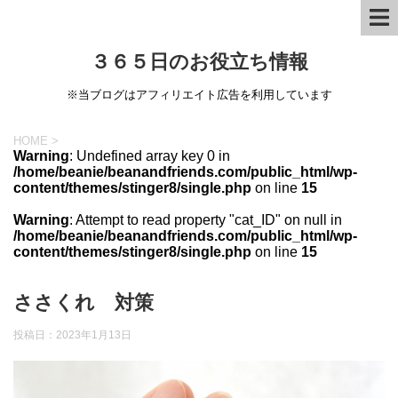
３６５日のお役立ち情報
※当ブログはアフィリエイト広告を利用しています
HOME
>
Warning
: Undefined array key 0 in
/home/beanie/beanandfriends.com/public_html/wp-
content/themes/stinger8/single.php
on line
15
Warning
: Attempt to read property "cat_ID" on null in
/home/beanie/beanandfriends.com/public_html/wp-
content/themes/stinger8/single.php
on line
15
ささくれ 対策
投稿日：
2023年1月13日