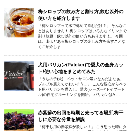
梅シロップの飲み方と割り方,飲む以外の
使い方を紹介します
「梅シロップって水で薄めて飲むだけ？」 そんなこ
とはありません！ 梅シロップはいろんなドリンクで
割り放題！飲む以外の使い方もありますよ。 今回
は、山ほどある梅シロップの楽しみ方を余すことな
くご紹介しま …
犬用バリカン(Pateker)で愛犬の全身カッ
ト!使い心地をまとめてみた
「うちの子(犬)、ペットサロン嫌いなんだよなぁ。
ブルブル震えてかわいそう…」 こんな親心からペッ
ト用バリカンを購入し、愛犬(シーズー☓トイプード
ル)の自宅グルーミングを開始。 バリカンはA …
赤紫蘇の出回る時期と売ってる場所,梅干
しに必要な分量を解説
「梅干し用の赤紫蘇が欲しい！」 こう思った時にタ