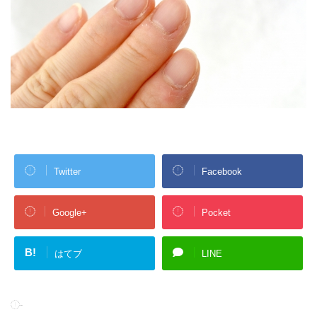
Twitter
Facebook
Google+
Pocket
B!
はてブ
LINE
-