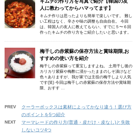
キムチの作り方を写真で紹介【韓国の友
人に教わってからハマってます】
キムチ作りは思ったよりも簡単で楽しいです。 難し
い工程はなく、辛さや味の調整も自由自在。 今回
は、韓国人の友人に教えてもらい、すでに５〜６回
作ったキムチの作り方をご紹介したいと思います。
梅干しの赤紫蘇の保存方法と賞味期限,お
すすめの使い方を紹介
梅干しの赤紫蘇って重宝しますよね。 土用干し後の
カリカリ紫蘇や梅酢に浸かったままのしそ漬けなど
色々ありますが、我が家では主役の梅干しより人気
です(笑) 今回は梅干しの赤紫蘇の保存方法や賞味期
限、おすす …
PREV
クーラーボックスは素材によってかなり違う！選び方
のポイントを5つ紹介
NEXT
マーマレードの作り方(普通・皮だけ・皮なし)と失敗
しないコツ4つ