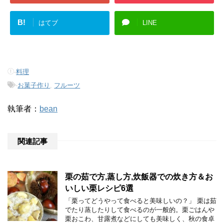
B!
はてブ
LINE
-
料理
-
お菓子作り
,
フルーツ
執筆者：
bean
関連記事
栗の茹で方,蒸し方,炊飯器での炊き方＆お
いしい栗レシピ6選
「栗ってどうやって食べると美味しいの？」 栗は茹
でたり蒸したりして食べるのが一般的。栗ごはんや
栗おこわ、甘露煮などにしても美味しく、秋の食卓