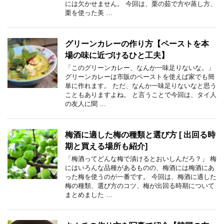
には欠かせません。 今回は、栗の茹で方や蒸し方、
栗を使った美 …
グリーンカレーの作り方【ペーストを本
場の味に近づけるひと工夫】
「このグリーンカレー、なんか一味足りないな。」
グリーンカレーは市販のペーストを使えば家でも簡
単に作れます。 ただ、なんか一味足りないなと思う
こともありますよね。 と言うことで今回は、タイ人
の友人に聞 …
梅酒に適した梅の種類と選び方 [ 出回る時
期と買える場所も紹介]
「梅酒ってどんな梅で漬けるとおいしんだろ？」 梅
にはいろんな品種があるものの、梅酒には梅酒にあ
った梅を使うのが一番です。 今回は、梅酒に適した
梅の種類、選び方のコツ、梅が出回る時期について
まとめました …