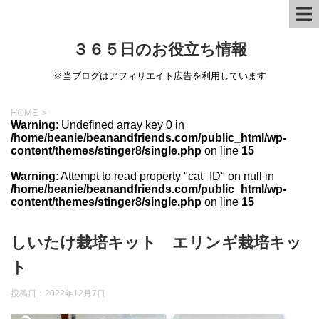
３６５日のお役立ち情報
※当ブログはアフィリエイト広告を利用しています
HOME
>
Warning
: Undefined array key 0 in
/home/beanie/beanandfriends.com/public_html/wp-
content/themes/stinger8/single.php
on line
15
Warning
: Attempt to read property "cat_ID" on null in
/home/beanie/beanandfriends.com/public_html/wp-
content/themes/stinger8/single.php
on line
15
しいたけ栽培キット エリンギ栽培キッ
ト
投稿日：
2022年12月7日