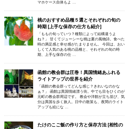
マホケース自体もよ …
桃のおすすめ品種５選とそれぞれの旬の
時期 [上手な保存の仕方も紹介]
「ももの旬っていつ？種類によって結構違うよ
ね？」 甘くてジューシーな桃は夏の風物詩。食べた
時の満足感と幸せ感がたまりません。 今回は、おい
しくて人気のある桃の品種と、それぞれの旬の時
期、上手な保存の仕 …
函館の教会群は圧巻！異国情緒あふれる
ライトアップの世界を紹介
「函館の教会群ってどんな感じ？きれいなのかな
ぁ？」 函館は異国情緒漂う街。中でも目をひくのが
元町の教会群周辺です。 教会や洋館が立ち並び、気
分は異国を歩く旅人。日中の散策も、夜間のライト
アップも絵にな …
たけのこご飯の作り方と保存方法 [相性の