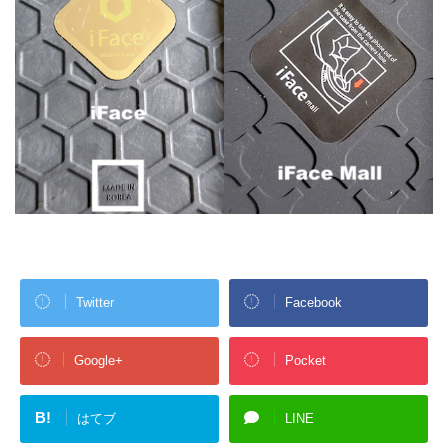
Twitter
Facebook
Google+
Pocket
B!
はてブ
LINE