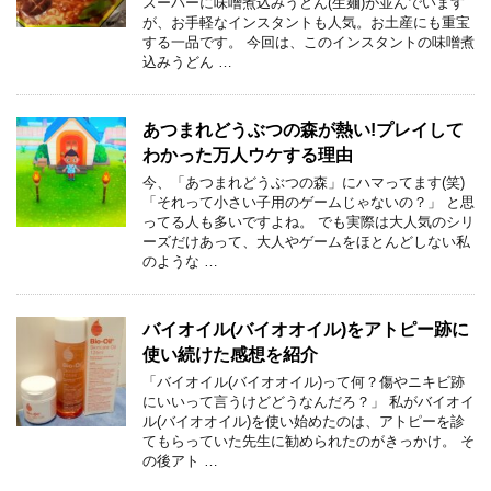
スーパーに味噌煮込みうどん(生麺)が並んでいます
が、お手軽なインスタントも人気。お土産にも重宝
する一品です。 今回は、このインスタントの味噌煮
込みうどん …
あつまれどうぶつの森が熱い!プレイして
わかった万人ウケする理由
今、「あつまれどうぶつの森」にハマってます(笑)
「それって小さい子用のゲームじゃないの？」 と思
ってる人も多いですよね。 でも実際は大人気のシリ
ーズだけあって、大人やゲームをほとんどしない私
のような …
バイオイル(バイオオイル)をアトピー跡に
使い続けた感想を紹介
「バイオイル(バイオオイル)って何？傷やニキビ跡
にいいって言うけどどうなんだろ？」 私がバイオイ
ル(バイオオイル)を使い始めたのは、アトピーを診
てもらっていた先生に勧められたのがきっかけ。 そ
の後アト …