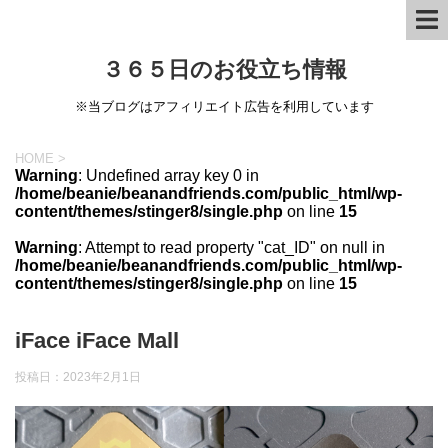
３６５日のお役立ち情報
※当ブログはアフィリエイト広告を利用しています
HOME
>
Warning
: Undefined array key 0 in
/home/beanie/beanandfriends.com/public_html/wp-
content/themes/stinger8/single.php
on line
15
Warning
: Attempt to read property "cat_ID" on null in
/home/beanie/beanandfriends.com/public_html/wp-
content/themes/stinger8/single.php
on line
15
iFace iFace Mall
投稿日：
2023年2月1日