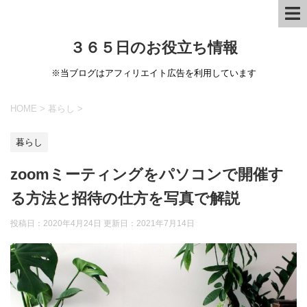
３６５日のお役立ち情報
※当ブログはアフィリエイト広告を利用しています
HOME
>
暮らし
>
暮らし
zoomミーティングをパソコンで開催す
る方法と招待の仕方を写真で解説
投稿日：2020年4月24日 更新日：
2021年7月14日