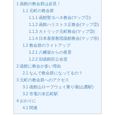
1
函館の教会群は必見！
1.1
元町の教会群
1.1.1
函館聖ヨハネ教会(マップ①)
1.1.2
函館ハリストス正教会(マップ②)
1.1.3
カトリック元町教会(マップ③)
1.1.4
日本基督教団函館教会(マップ④)
1.2
教会群のライトアップ
1.2.1
八幡坂からの夜景
1.2.2
旧函館区公会堂
2
函館に教会が多い理由
2.1
なんで教会群になってるの？
3
元町の教会群へのアクセス
3.1
函館山ロープウェイ乗り場(山麓駅)
3.2
市電の末広町駅
4
おわりに
4.1
関連