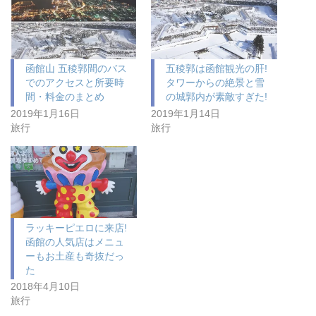
函館山 五稜郭間のバス
五稜郭は函館観光の肝!
でのアクセスと所要時
タワーからの絶景と雪
間・料金のまとめ
の城郭内が素敵すぎた!
2019年1月16日
2019年1月14日
旅行
旅行
ラッキーピエロに来店!
函館の人気店はメニュ
ーもお土産も奇抜だっ
た
2018年4月10日
旅行