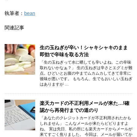
執筆者：
bean
関連記事
生の玉ねぎが辛い！シャキシャキのまま
即効で辛味を取る方法
「生の玉ねぎって水に晒しても辛いよね。この辛味
取れないかなぁ？」 生の玉ねぎは辛さとエグミが難
点。ひどいとお腹の中までムカムカしてきて非常に
後味が悪いです。 もちろん、生でもおいしい玉ねぎ
はありますが …
楽天カードの不正利用メールが来た…!確
認から再発行までの道のり
「あなたのクレジットカードが不正利用されたかも
しれません」 こんなメールが来たらビビりますよ
ね。 実は先日、私の所にも楽天カードからメールが
来てすごく焦りました。 今回は、メールが届いてか