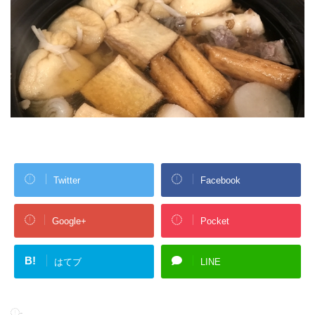
Twitter
Facebook
Google+
Pocket
B!
はてブ
LINE
-