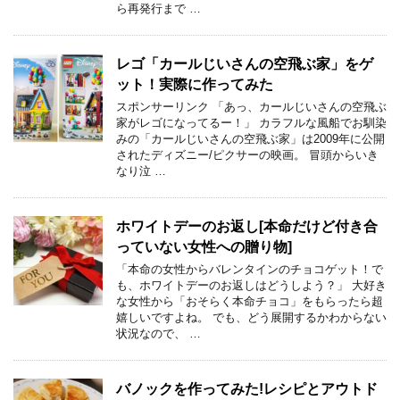
ら再発行まで …
レゴ「カールじいさんの空飛ぶ家」をゲ
ット！実際に作ってみた
スポンサーリンク 「あっ、カールじいさんの空飛ぶ
家がレゴになってるー！」 カラフルな風船でお馴染
みの「カールじいさんの空飛ぶ家」は2009年に公開
されたディズニー/ピクサーの映画。 冒頭からいき
なり泣 …
ホワイトデーのお返し[本命だけど付き合
っていない女性への贈り物]
「本命の女性からバレンタインのチョコゲット！で
も、ホワイトデーのお返しはどうしよう？」 大好き
な女性から「おそらく本命チョコ」をもらったら超
嬉しいですよね。 でも、どう展開するかわからない
状況なので、 …
バノックを作ってみた!レシピとアウトド