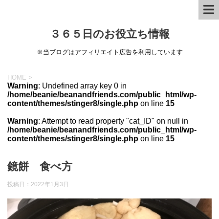
３６５日のお役立ち情報
※当ブログはアフィリエイト広告を利用しています
HOME
>
Warning
: Undefined array key 0 in
/home/beanie/beanandfriends.com/public_html/wp-
content/themes/stinger8/single.php
on line
15
Warning
: Attempt to read property "cat_ID" on null in
/home/beanie/beanandfriends.com/public_html/wp-
content/themes/stinger8/single.php
on line
15
鏡餅 食べ方
投稿日：
2022年1月3日