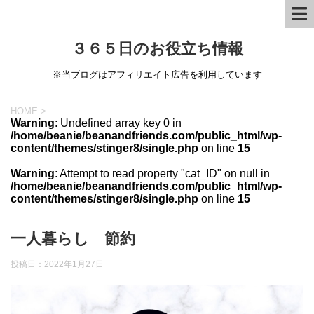
３６５日のお役立ち情報
※当ブログはアフィリエイト広告を利用しています
HOME
>
Warning
: Undefined array key 0 in
/home/beanie/beanandfriends.com/public_html/wp-
content/themes/stinger8/single.php
on line
15
Warning
: Attempt to read property "cat_ID" on null in
/home/beanie/beanandfriends.com/public_html/wp-
content/themes/stinger8/single.php
on line
15
一人暮らし 節約
投稿日：
2022年1月27日