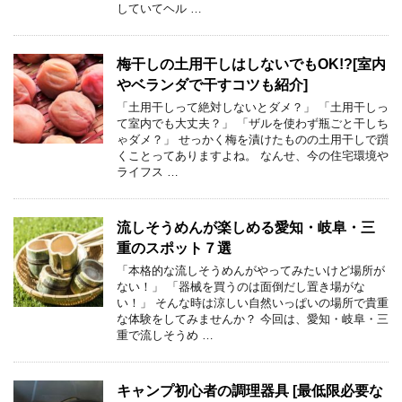
していてヘル …
梅干しの土用干しはしないでもOK!?[室内
やベランダで干すコツも紹介]
「土用干しって絶対しないとダメ？」 「土用干しっ
て室内でも大丈夫？」 「ザルを使わず瓶ごと干しち
ゃダメ？」 せっかく梅を漬けたものの土用干しで躓
くことってありますよね。 なんせ、今の住宅環境や
ライフス …
流しそうめんが楽しめる愛知・岐阜・三
重のスポット７選
「本格的な流しそうめんがやってみたいけど場所が
ない！」 「器械を買うのは面倒だし置き場がな
い！」 そんな時は涼しい自然いっぱいの場所で貴重
な体験をしてみませんか？ 今回は、愛知・岐阜・三
重で流しそうめ …
キャンプ初心者の調理器具 [最低限必要な