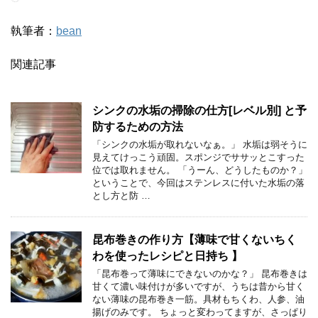
執筆者：
bean
関連記事
シンクの水垢の掃除の仕方[レベル別] と予
防するための方法
「シンクの水垢が取れないなぁ。」 水垢は弱そうに
見えてけっこう頑固。スポンジでササッとこすった
位では取れません。 「うーん、どうしたものか？」
ということで、今回はステンレスに付いた水垢の落
とし方と防 …
昆布巻きの作り方【薄味で甘くないちく
わを使ったレシピと日持ち 】
「昆布巻って薄味にできないのかな？」 昆布巻きは
甘くて濃い味付けが多いですが、うちは昔から甘く
ない薄味の昆布巻き一筋。具材もちくわ、人参、油
揚げのみです。 ちょっと変わってますが、さっぱり