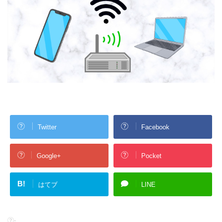
Twitter
Facebook
Google+
Pocket
B!
はてブ
LINE
-