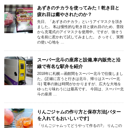
あずきのチカラを使ってみた！乾き目と
疲れ目は癒やされたのか？
先日、「あずきのチカラ」というアイマスクを頂き
ました。 私は慢性的な乾き目と疲れ目のため、普段
から充電式のアイマスクを使用中。ですが、強そう
な名前に惹かれて試してみました。 さっそく、実際
の使い心地を …
スーパー北斗の座席と設備,車内販売と沿
線で有名な駅弁を紹介
2018年に札幌⇔函館間をスーパー北斗で往復しまし
た。(正確に言うと行きは北斗、帰りはスーパー北
斗) 電車の旅は時間がかかりますが、広大な大地を
ゆったり味わうには最高です。 今回は、スーパー北
斗の座席 …
りんごジャムの作り方と保存方法[バター
を入れてもおいしいです]
「りんごジャムってどうやって作るの?」 りんごの