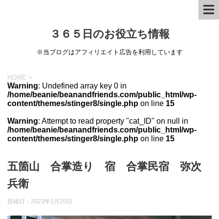
３６５日のお役立ち情報
※当ブログはアフィリエイト広告を利用しています
HOME
>
Warning
: Undefined array key 0 in
/home/beanie/beanandfriends.com/public_html/wp-
content/themes/stinger8/single.php
on line
15
Warning
: Attempt to read property "cat_ID" on null in
/home/beanie/beanandfriends.com/public_html/wp-
content/themes/stinger8/single.php
on line
15
五箇山 合掌造り 宿 合掌民宿 弥次
兵衛
投稿日：
2023年1月20日