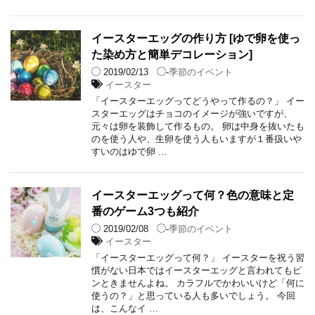
イースターエッグの作り方 [ゆで卵を使っ
た染め方と簡単デコレーション]
2019/02/13
-
季節のイベント
イースター
「イースターエッグってどうやって作るの？」 イー
スターエッグはチョコのイメージが強いですが、
元々は卵を装飾して作るもの。 卵は中身を抜いたも
のを使う人や、生卵を使う人もいますが１番扱いや
すいのはゆで卵 …
イースターエッグって何？色の意味と定
番のゲーム3つも紹介
2019/02/08
-
季節のイベント
イースター
「イースターエッグって何？」 イースターを祝う習
慣がない日本ではイースターエッグと言われてもピ
ンときませんよね。 カラフルでかわいいけど「何に
使うの？」と思っている人も多いでしょう。 今回
は、こんなイ …