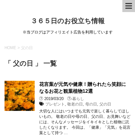
３６５日のお役立ち情報
※当ブログはアフィリエイト広告を利用しています
HOME
>
父の日
「 父の日 」 一覧
花言葉が元気や健康！贈られたら笑顔に
なるお花と観葉植物12選
2019/03/20
-
暮らし
プレゼント
,
敬老の日
,
母の日
,
父の日
大切な人にはいつまでも元気で楽しく暮らしてほし
いもの。 敬老の日や母の日、父の日、お見舞いなど
には、そんなメッセージをイキイキとした植物に託
したくなります。 今回は、「健康」「元気」を花言
葉として持つ …