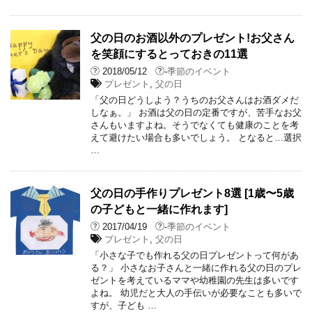
父の日のお酒以外のプレゼント!お父さん
を笑顔にするとっておきの11選
2018/05/12
-
季節のイベント
プレゼント
,
父の日
「父の日どうしよう？うちのお父さんはお酒ダメだ
しなぁ。」 お酒は父の日の定番ですが、苦手なお父
さんもいますよね。そうでなくても健康のことを考
えて避けたい場合も多いでしょう。 となると…選択
…
父の日の手作りプレゼント8選 [1歳〜5歳
の子どもと一緒に作れます]
2017/04/19
-
季節のイベント
プレゼント
,
父の日
「小さな子でも作れる父の日プレゼントって何があ
る？」 小さなお子さんと一緒に作れる父の日のプレ
ゼントを考えているママや幼稚園の先生は多いです
よね。 幼児だと大人の手伝いが必要なことも多いで
すが、子ども …