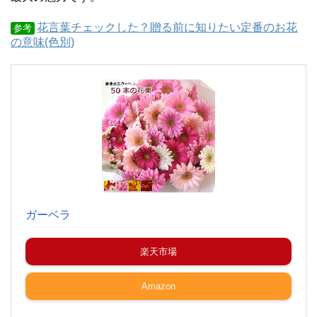
花言葉チェックした？贈る前に知りたい定番のお花
参考
の意味(色別)
ガーベラ
楽天市場
Amazon