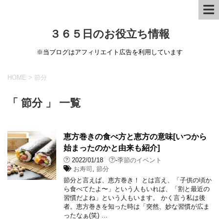
３６５日のお役立ち情報
※当ブログはアフィリエイト広告を利用しています
HOME
>
節分
「 節分 」 一覧
恵方巻きの食べ方と恵方の意味[いつから
始まったのかと由来も紹介]
2022/01/18
-
季節のイベント
お寿司
,
節分
節分と言えば、恵方巻き！ とは言え、「子供の頃か
ら食べてたよ〜」という人もいれば、「割と最近の
習慣だよね」という人もいます。 かく言う私は後
者。恵方巻きを知った時は「突然、妙な習慣が広ま
ったなぁ(笑) …