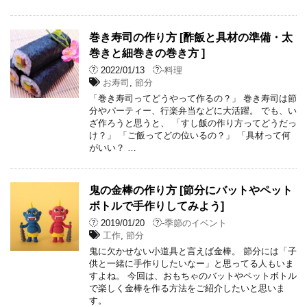
巻き寿司の作り方 [酢飯と具材の準備・太
巻きと細巻きの巻き方 ]
2022/01/13
-
料理
お寿司
,
節分
「巻き寿司ってどうやって作るの？」 巻き寿司は節
分やパーティー、行楽弁当などに大活躍。 でも、い
ざ作ろうと思うと、 「すし飯の作り方ってどうだっ
け？」 「ご飯ってどの位いるの？」 「具材って何
がいい？ …
鬼の金棒の作り方 [節分にバットやペット
ボトルで手作りしてみよう]
2019/01/20
-
季節のイベント
工作
,
節分
鬼に欠かせない小道具と言えば金棒。 節分には「子
供と一緒に手作りしたいなー」と思ってる人もいま
すよね。 今回は、おもちゃのバットやペットボトル
で楽しく金棒を作る方法をご紹介したいと思いま
す。