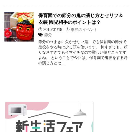
保育園での節分の鬼の演じ方とセリフ＆
衣装 園児相手のポイントは？
2019/01/18
-
季節のイベント
節分
節分の豆まきに欠かせない鬼。でも保育園の節分で
鬼役をやる時は少し頭を使います。 怖すぎても、頼
りなさすぎてもイマイチなので難しい役どころです
よね。 ということで今回は、保育園で鬼役をする時
の演じ方とセ …