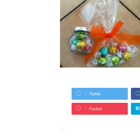
Twitter
B
Pocket
-