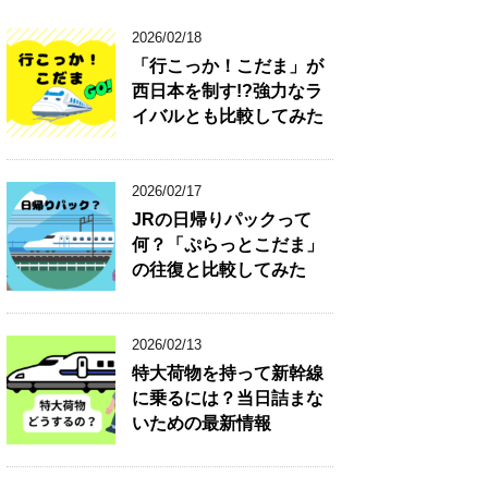
2026/02/18
「行こっか！こだま」が
西日本を制す!?強力なラ
イバルとも比較してみた
2026/02/17
JRの日帰りパックって
何？「ぷらっとこだま」
の往復と比較してみた
2026/02/13
特大荷物を持って新幹線
に乗るには？当日詰まな
いための最新情報