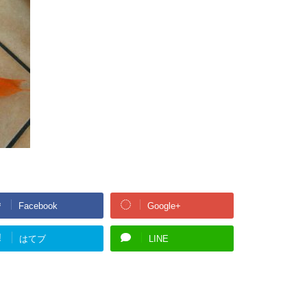
Facebook
Google+
!
はてブ
LINE