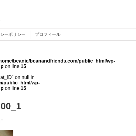
す
シーポリシー
プロフィール
/home/beanie/beanandfriends.com/public_html/wp-
hp
on line
15
cat_ID" on null in
/public_html/wp-
hp
on line
15
100_1
3日