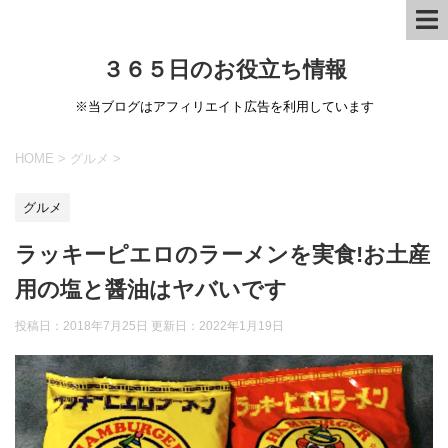
３６５日のお役立ち情報
※当ブログはアフィリエイト広告を利用しています
HOME
>
グルメ
>
グルメ
ラッキーピエロのラーメンを実食!お土産
用の塩と醤油はヤバいです
投稿日：2018年7月25日 更新日：
2022年1月19日