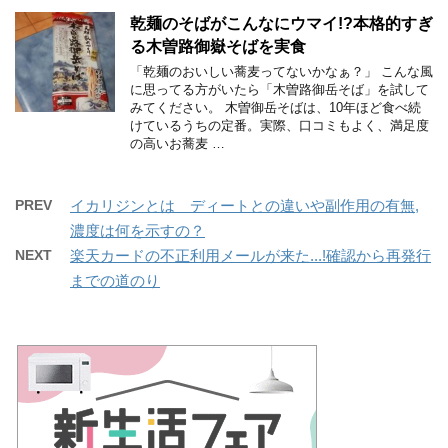
乾麺のそばがこんなにウマイ!?本格的すぎ
る木曽路御嶽そばを実食
「乾麺のおいしい蕎麦ってないかなぁ？」 こんな風
に思ってる方がいたら「木曽路御岳そば」を試して
みてください。 木曽御岳そばは、10年ほど食べ続
けているうちの定番。実際、口コミもよく、満足度
の高いお蕎麦 …
PREV
イカリジンとは ディートとの違いや副作用の有無,
濃度は何を示すの？
NEXT
楽天カードの不正利用メールが来た...!確認から再発行
までの道のり