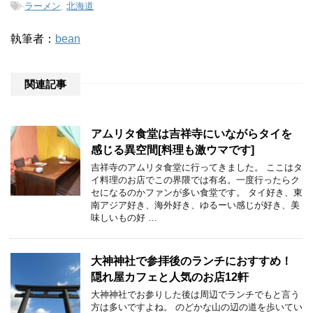
-
ラーメン
,
北海道
執筆者：
bean
関連記事
アムリタ食堂は吉祥寺にいながらタイを
感じる異空間[料理も激ウマです]
吉祥寺のアムリタ食堂に行ってきました。 ここはタ
イ料理のお店でこの界隈では有名。一度行ったらク
セになるのかファンが多い食堂です。 タイ好き、東
南アジア好き、海外好き、ゆるーい感じが好き、美
味しいもの好 …
大神神社で参拝後のランチにおすすめ！
隠れ屋カフェと人気のお店12軒
大神神社でお参りした後は周辺でランチでもと言う
方は多いですよね。 のどかな山の辺の道を歩いてい