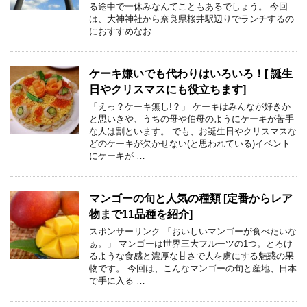
る途中で一休みなんてこともあるでしょう。 今回
は、大神神社から奈良県桜井駅辺りでランチするの
におすすめなお …
ケーキ嫌いでも代わりはいろいろ！[ 誕生
日やクリスマスにも役立ちます]
「えっ？ケーキ無し!？」 ケーキはみんなが好きか
と思いきや、うちの母や伯母のようにケーキが苦手
な人は割といます。 でも、お誕生日やクリスマスな
どのケーキが欠かせない(と思われている)イベント
にケーキが …
マンゴーの旬と人気の種類 [定番からレア
物まで11品種を紹介]
スポンサーリンク 「おいしいマンゴーが食べたいな
ぁ。」 マンゴーは世界三大フルーツの1つ。とろけ
るような食感と濃厚な甘さで人を虜にする魅惑の果
物です。 今回は、こんなマンゴーの旬と産地、日本
で手に入る …