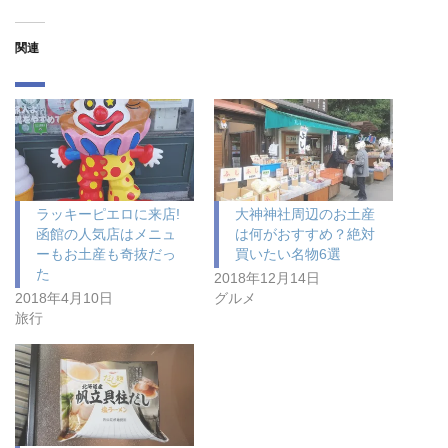
関連
ラッキーピエロに来店!
大神神社周辺のお土産
函館の人気店はメニュ
は何がおすすめ？絶対
ーもお土産も奇抜だっ
買いたい名物6選
た
2018年12月14日
2018年4月10日
グルメ
旅行