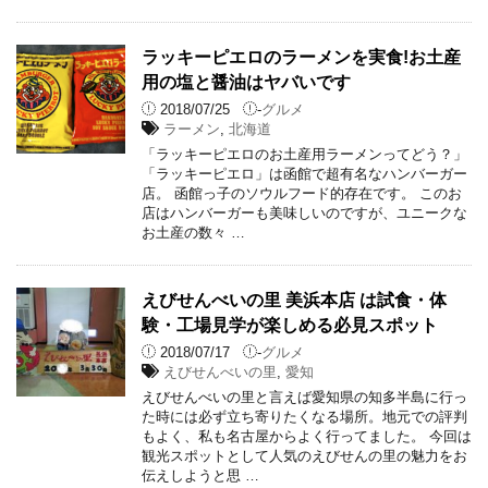
ラッキーピエロのラーメンを実食!お土産
用の塩と醤油はヤバいです
2018/07/25
-
グルメ
ラーメン
,
北海道
「ラッキーピエロのお土産用ラーメンってどう？」
「ラッキーピエロ」は函館で超有名なハンバーガー
店。 函館っ子のソウルフード的存在です。 このお
店はハンバーガーも美味しいのですが、ユニークな
お土産の数々 …
えびせんべいの里 美浜本店 は試食・体
験・工場見学が楽しめる必見スポット
2018/07/17
-
グルメ
えびせんべいの里
,
愛知
えびせんべいの里と言えば愛知県の知多半島に行っ
た時には必ず立ち寄りたくなる場所。地元での評判
もよく、私も名古屋からよく行ってました。 今回は
観光スポットとして人気のえびせんの里の魅力をお
伝えしようと思 …