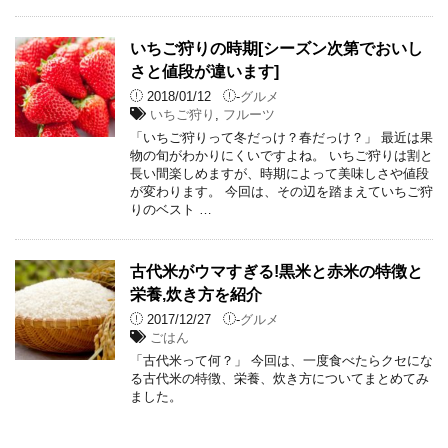
いちご狩りの時期[シーズン次第でおいし
さと値段が違います]
2018/01/12
-
グルメ
いちご狩り
,
フルーツ
「いちご狩りって冬だっけ？春だっけ？」 最近は果
物の旬がわかりにくいですよね。 いちご狩りは割と
長い間楽しめますが、時期によって美味しさや値段
が変わります。 今回は、その辺を踏まえていちご狩
りのベスト …
古代米がウマすぎる!黒米と赤米の特徴と
栄養,炊き方を紹介
2017/12/27
-
グルメ
ごはん
「古代米って何？」 今回は、一度食べたらクセにな
る古代米の特徴、栄養、炊き方についてまとめてみ
ました。