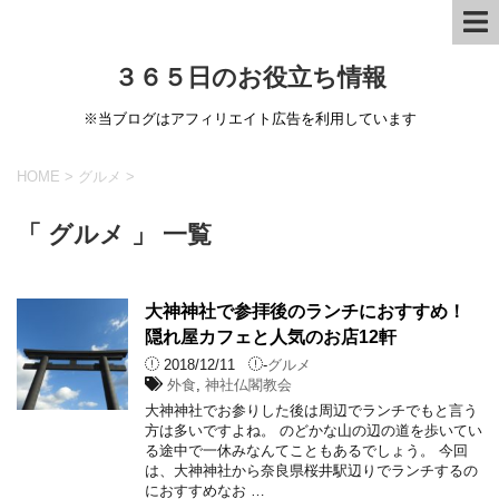
３６５日のお役立ち情報
※当ブログはアフィリエイト広告を利用しています
HOME
>
グルメ
>
「 グルメ 」 一覧
大神神社で参拝後のランチにおすすめ！
隠れ屋カフェと人気のお店12軒
2018/12/11
-
グルメ
外食
,
神社仏閣教会
大神神社でお参りした後は周辺でランチでもと言う
方は多いですよね。 のどかな山の辺の道を歩いてい
る途中で一休みなんてこともあるでしょう。 今回
は、大神神社から奈良県桜井駅辺りでランチするの
におすすめなお …