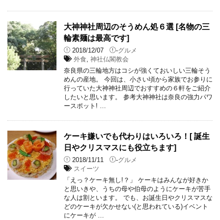
大神神社周辺のそうめん処６選 [名物の三
輪素麺は最高です]
2018/12/07
-
グルメ
外食
,
神社仏閣教会
奈良県の三輪地方はコシが強くておいしい三輪そう
めんの産地。 今回は、小さい頃から家族でお参りに
行っていた大神神社周辺でおすすめの６軒をご紹介
したいと思います。 参考大神神社は奈良の強力パワ
ースポット! …
ケーキ嫌いでも代わりはいろいろ！[ 誕生
日やクリスマスにも役立ちます]
2018/11/11
-
グルメ
スイーツ
「えっ？ケーキ無し!？」 ケーキはみんなが好きか
と思いきや、うちの母や伯母のようにケーキが苦手
な人は割といます。 でも、お誕生日やクリスマスな
どのケーキが欠かせない(と思われている)イベント
にケーキが …